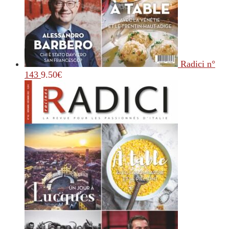
Radici n°
143
9.50
€