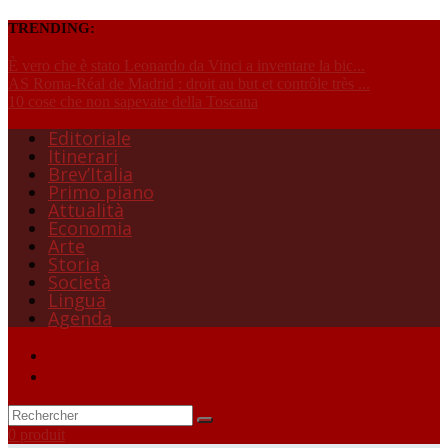
TRENDING:
È vero che è stato Leonardo da Vinci a inventare la bic...
AS Roma-Réal de Madrid : droit au but et contrôle très ...
10 cose che non sapevate della Toscana
Editoriale
Itinerari
Brev’Italia
Primo piano
Attualità
Economia
Arte
Storia
Società
Lingua
Agenda
0 produit