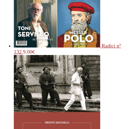
Radici n°
132
9.00
€