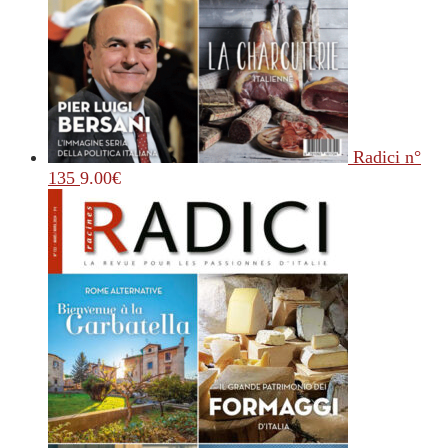
Radici n°
135
9.00
€