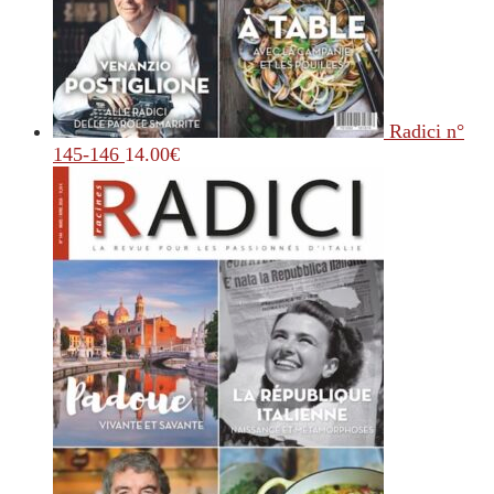
Radici n°
145-146
14.00
€