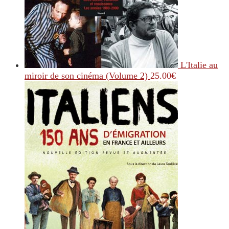
L'Italie au
miroir de son cinéma (Volume 2)
25.00
€