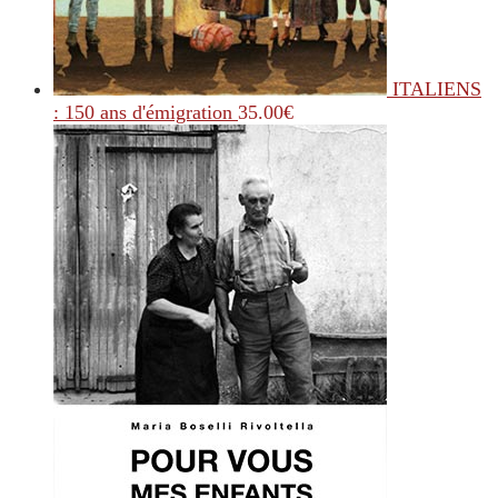
ITALIENS
: 150 ans d'émigration
35.00
€