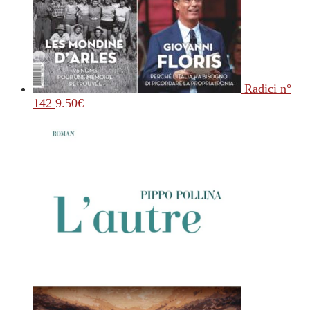
Radici n°
142
9.50
€