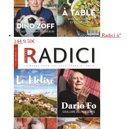
Radici n°
144
9.50
€