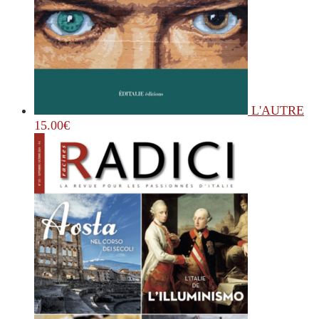
L'AUTRE
15.00
€