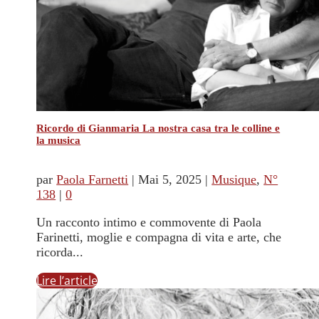
Ricordo di Gianmaria La nostra casa tra le colline e
la musica
par
Paola Farnetti
|
Mai 5, 2025
|
Musique
,
N°
138
|
0
Un racconto intimo e commovente di Paola
Farinetti, moglie e compagna di vita e arte, che
ricorda...
Lire l’article