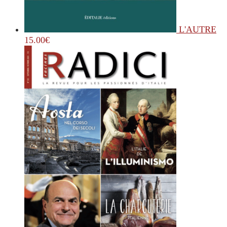
L'AUTRE
15.00
€