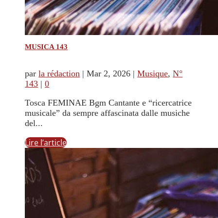
MUSICA 143
par
la rédaction
|
Mar 2, 2026
|
Musique
,
N°
143
|
0
Tosca FEMINAE Bgm Cantante e “ricercatrice
musicale” da sempre affascinata dalle musiche
del...
Lire l’article