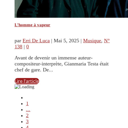
L’homme à vapeur
par
Erri De Luca
|
Mai 5, 2025
|
Musique
,
N°
138
|
0
Avant de devenir un immense auteur-
compositeur-interprète, Gianmaria Testa était
chef de gare. De...
Lire l’article
1
...
2
3
4