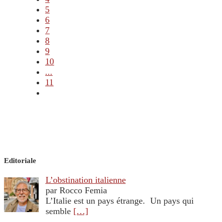
5
6
7
8
9
10
...
11
Editoriale
L’obstination italienne
par Rocco Femia
L’Italie est un pays étrange. Un pays qui
semble
[…]