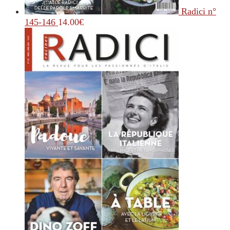
Radici n°
145-146
14.00
€