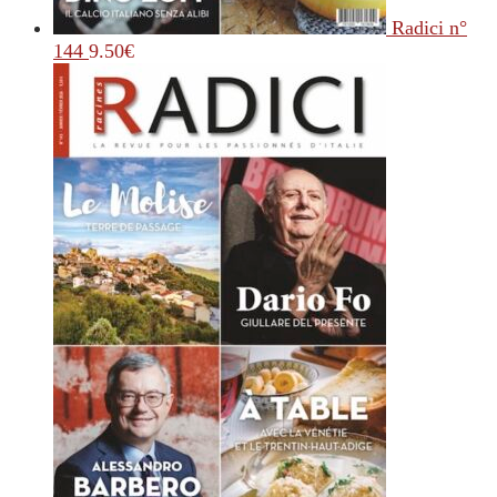
Radici n°
144
9.50
€