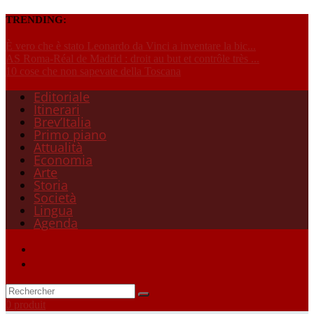
TRENDING:
È vero che è stato Leonardo da Vinci a inventare la bic...
AS Roma-Réal de Madrid : droit au but et contrôle très ...
10 cose che non sapevate della Toscana
Editoriale
Itinerari
Brev’Italia
Primo piano
Attualità
Economia
Arte
Storia
Società
Lingua
Agenda
0 produit