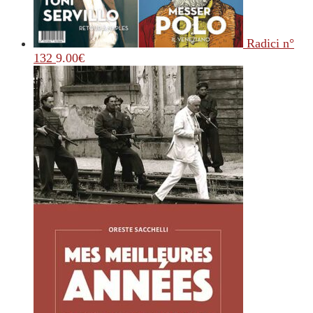
Radici n°
132
9.00
€