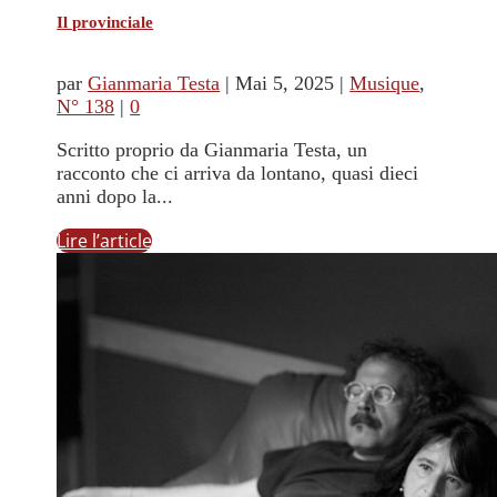
Il provinciale
par
Gianmaria Testa
|
Mai 5, 2025
|
Musique
,
N° 138
|
0
Scritto proprio da Gianmaria Testa, un
racconto che ci arriva da lontano, quasi dieci
anni dopo la...
Lire l’article