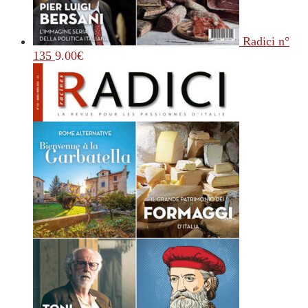
Radici n°
135
9.00
€