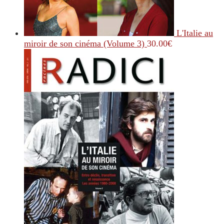
L'Italie au
miroir de son cinéma (Volume 3)
30.00
€