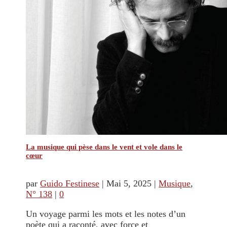
La musique qui pèse dans le vent et vole dans le
cœur
par
Guido Festinese
|
Mai 5, 2025
|
Musique
,
N° 138
|
0
Un voyage parmi les mots et les notes d’un
poète qui a raconté, avec force et