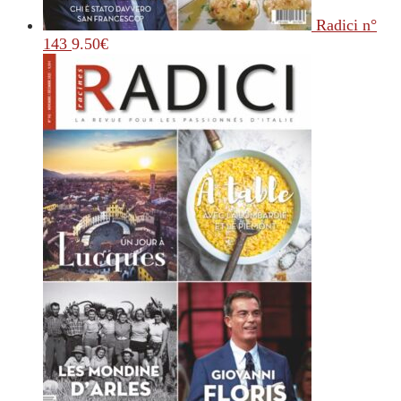
Radici n°
143
9.50
€