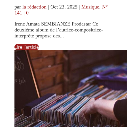
par
la rédaction
|
Oct 23, 2025
|
Musique
,
N°
141
|
0
Irene Amata SEMBIANZE Prodastar Ce
deuxième album de l’autrice-compositrice-
interprète propose des...
Lire l’article