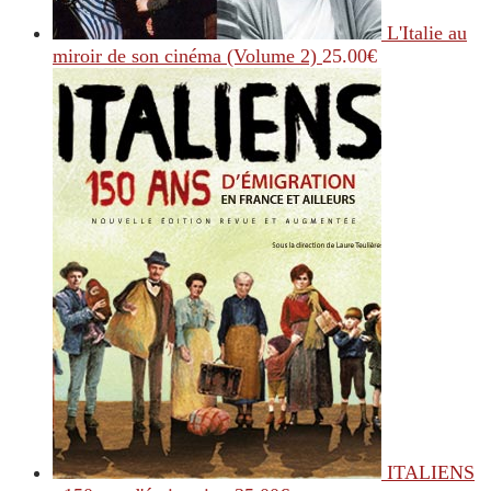
L'Italie au
miroir de son cinéma (Volume 2)
25.00
€
ITALIENS