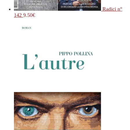
Radici n°
142
9.50
€