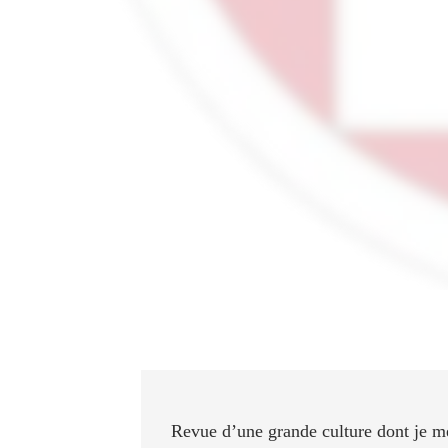
La revue
R
ADICI
est expédiée tous les
fin de la période indiquée
, sauf le num
mois de mai à août et qui est expédié fin ju
Le numéro « janvier-février » sort d
Le numéro « mars-avril » sort début
Le numéro double « mai-juin/juillet-ao
Le numéro « septembre-octobre » so
Le numéro « novembre-décembre » so
Revue d’une grande culture dont je me 