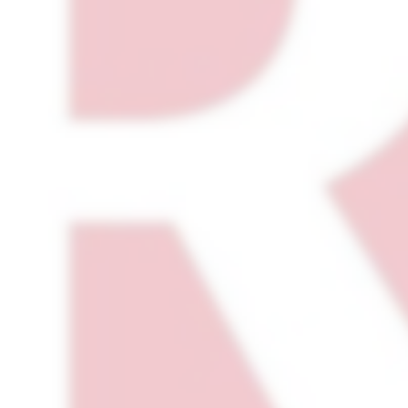
bilingue. Une partie – au
ubliée en italien, et un
ais comme en italien, est
ia un code QR.
 de circulation entre les
eu où l’Italie et la France
uestionnent.
en Suisse et en Belgique
, principalement sur
n ligne sur notre site
).
onibles.