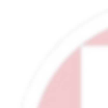
R
ADICI
, revue pour tous les passionn
attachement profond à la Péninsule, ma
comprendre ce pays au-delà des clichés.
Dans chaque numéro, nous vous proposo
exigeant sur l’Italie d’hier et d’aujourd’
d’enquêtes, de portraits, d’itinéraires 
façons d’entrer dans une culture ri
contradictoire, toujours passionnante.
Société, histoire, littérature, gastronomi
l’émigration, création contemporaine, sp
ne juxtapose pas des sujets, elle cherche à 
Ses lecteurs, curieux, fidèles, souvent 
d’origine italienne ou simplement attirés 
monde, sont des lycéens, des étudia