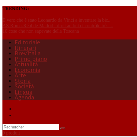
TRENDING:
È vero che è stato Leonardo da Vinci a inventare la bic...
AS Roma-Réal de Madrid : droit au but et contrôle très ...
10 cose che non sapevate della Toscana
Editoriale
Itinerari
Brev’Italia
Primo piano
Attualità
Economia
Arte
Storia
Società
Lingua
Agenda
0 produit