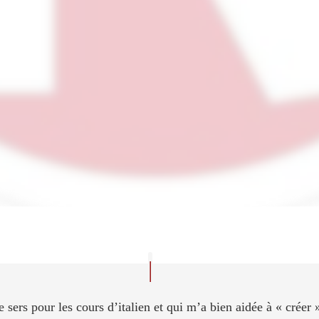
 deux mois,
toujours à la
éro double qui couvre les
illet.
ébut mars.
 mai.
ût » sort fin juillet.
rt début novembre.
rt début janvier.
sers pour les cours d’italien et qui m’a bien aidée à « créer