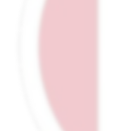
femmes de tous âges et de tous horizons.
Particularité fort appréciée :
R
ADICI
est 
moins trois quarts – des articles est p
glossaire en accompagne la lecture.
Autre spécificité : chaque texte, en franç
également accessible dans sa traduction v
Plus qu’une revue,
R
ADICI
est un espace
langues, les cultures et les regards. Un li
se rencontrent, se répondent, parfois se q
La revue est lue en France, mais aussi 
francophones.
R
ADICI
paraît tous les deux mois
abonnement.
Vous pouvez souscrire un abonnement e
(sinon par courrier en envoyant un chèque
Des numéros à l’unité sont également disp