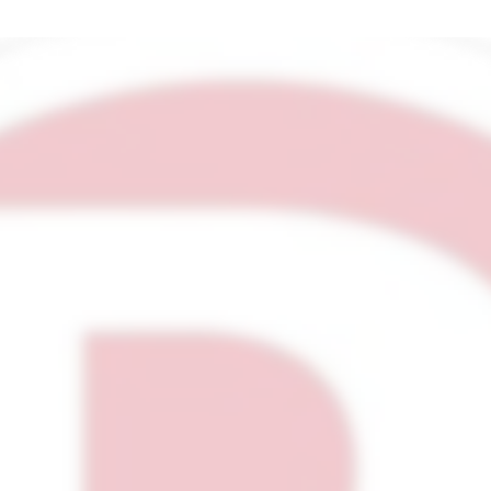
és d’Italie,
est née d’un
is surtout d’un désir :
ns un regard vivant et
hui au travers de récits,
et d’analyses ; autant de
che, complexe, parfois
e, territoires, mémoire de
orts, politique…
R
ADICI
les relier.
passionnés, qu’ils soient
par ce que l’Italie dit du
nts, des hommes et des