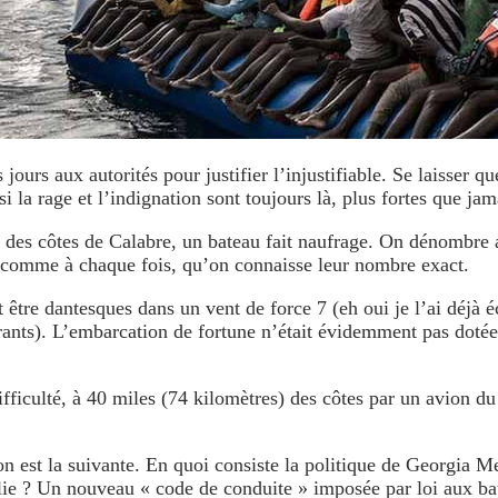
 jours aux autorités pour justifier l’injustifiable. Se laisser 
 la rage et l’indignation sont toujours là, plus fortes que j
ng des côtes de Calabre, un bateau fait naufrage. On dénombre
, comme à chaque fois, qu’on connaisse leur nombre exact.
 être dantesques dans un vent de force 7 (eh oui je l’ai déjà é
rants). L’embarcation de fortune n’était évidemment pas dotée 
difficulté, à 40 miles (74 kilomètres) des côtes par un avion d
ion est la suivante. En quoi consiste la politique de Georgia 
alie ? Un nouveau « code de conduite » imposée par loi aux bat