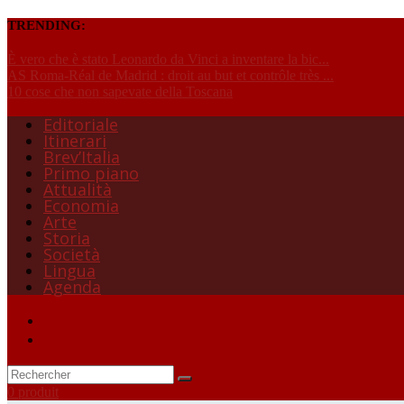
TRENDING:
È vero che è stato Leonardo da Vinci a inventare la bic...
AS Roma-Réal de Madrid : droit au but et contrôle très ...
10 cose che non sapevate della Toscana
Editoriale
Itinerari
Brev’Italia
Primo piano
Attualità
Economia
Arte
Storia
Società
Lingua
Agenda
0 produit