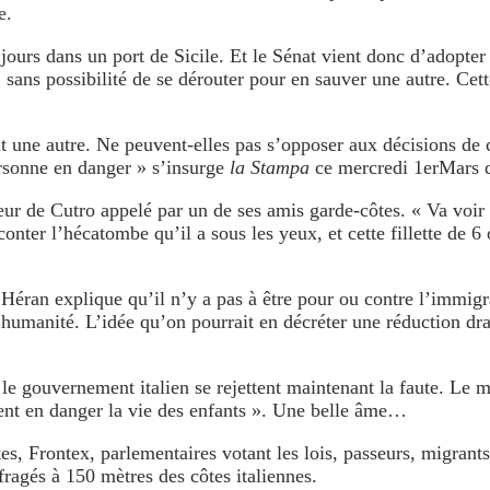
e.
jours dans un port de Sicile. Et le Sénat vient donc d’adopter
ans possibilité de se dérouter pour en sauver une autre. Cette 
nt une autre. Ne peuvent-elles pas s’opposer aux décisions de 
rsonne en danger » s’insurge
la Stampa
ce mercredi 1erMars
ur de Cutro appelé par un de ses amis garde-côtes. « Va voir s
nter l’hécatombe qu’il a sous les yeux, et cette fillette de 6 
ran explique qu’il n’y a pas à être pour ou contre l’immigrati
re humanité. L’idée qu’on pourrait en décréter une réduction dra
e gouvernement italien se rejettent maintenant la faute. Le mi
ent en danger la vie des enfants ». Une belle âme…
-côtes, Frontex, parlementaires votant les lois, passeurs, mig
fragés à 150 mètres des côtes italiennes.