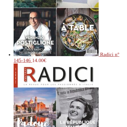
Radici n°
145-146
14.00
€