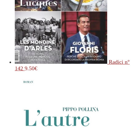
Radici n°
142
9.50
€