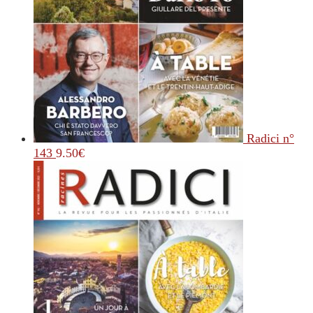
Radici n°
143
9.50
€