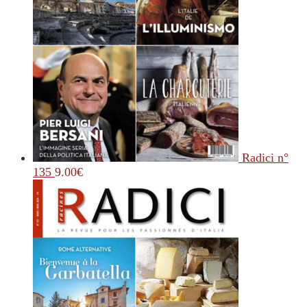
Radici n°
135
9.00
€