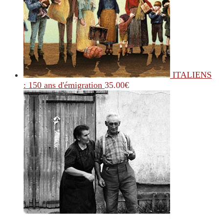
ITALIENS
: 150 ans d'émigration
35.00
€