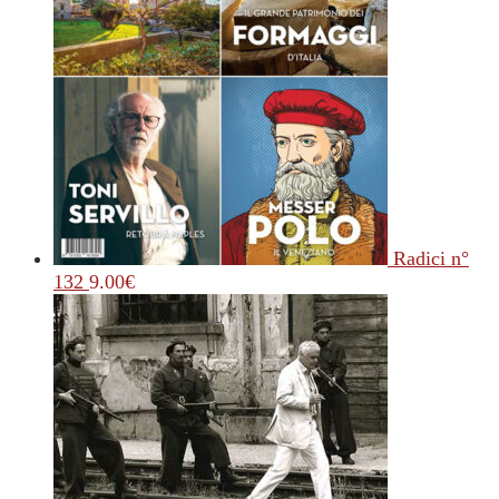
Radici n°
132
9.00
€