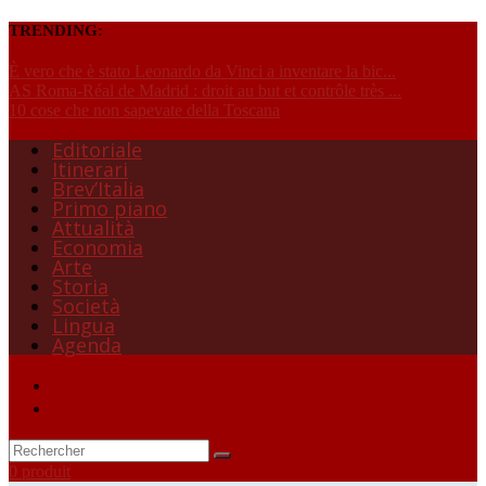
TRENDING:
È vero che è stato Leonardo da Vinci a inventare la bic...
AS Roma-Réal de Madrid : droit au but et contrôle très ...
10 cose che non sapevate della Toscana
Editoriale
Itinerari
Brev’Italia
Primo piano
Attualità
Economia
Arte
Storia
Società
Lingua
Agenda
0 produit