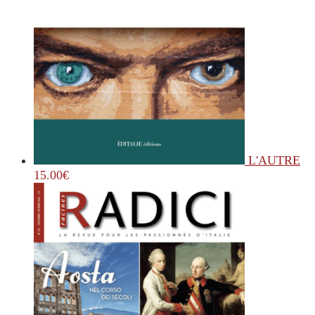
L'AUTRE
15.00
€