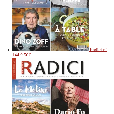
Radici n°
144
9.50
€