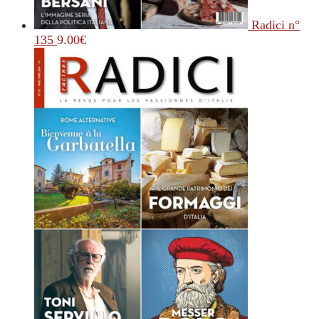
Radici n°
135
9.00
€