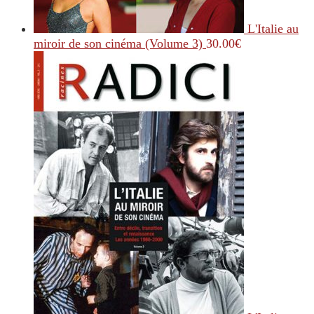
L'Italie au
miroir de son cinéma (Volume 3)
30.00
€