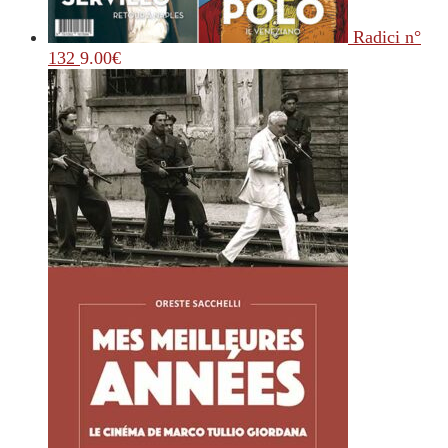
Radici n°
132
9.00
€