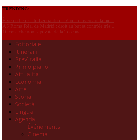
TRENDING:
È vero che è stato Leonardo da Vinci a inventare la bic...
AS Roma-Réal de Madrid : droit au but et contrôle très ...
10 cose che non sapevate della Toscana
Editoriale
Itinerari
Brev’Italia
Primo piano
Attualità
Economia
Arte
Storia
Società
Lingua
Agenda
Événements
Cinema