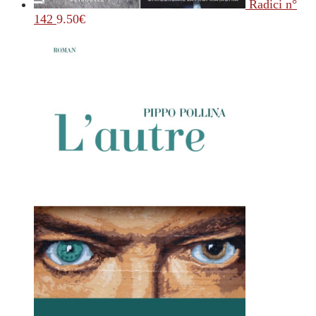
Radici n°
142
9.50
€