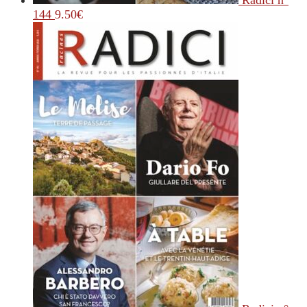
Radici n°
144
9.50
€