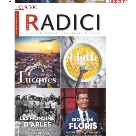
Radici n°
143
9.50
€