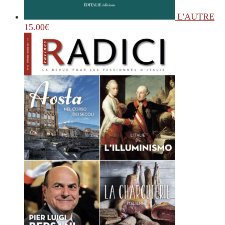
L'AUTRE
15.00
€