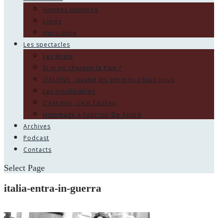
Anciens numéros
Livres
Hors-série
Les spectacles
Les Ritals
Et si on chantait la Paix ?
ITALIENS , quand les émigrés c’était nous
Les Inoubliables
C’est moi, c’est l’italien
Hommage à Fabrizio De André
Archives
Podcast
Contacts
Select Page
italia-entra-in-guerra