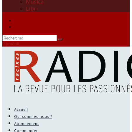
Musica
Libri
0 produit
Accueil
Qui sommes-nous ?
Abonnement
Commander