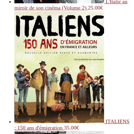
L'Italie au
miroir de son cinéma (Volume 2)
25.00
€
ITALIENS
: 150 ans d'émigration
35.00
€