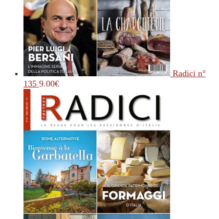
Radici n°
135
9.00
€