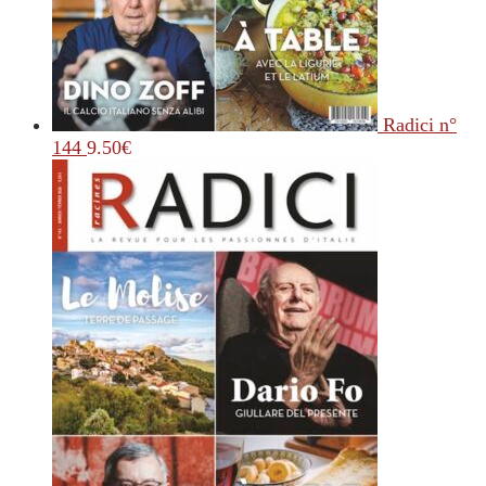
Radici n°
144
9.50
€