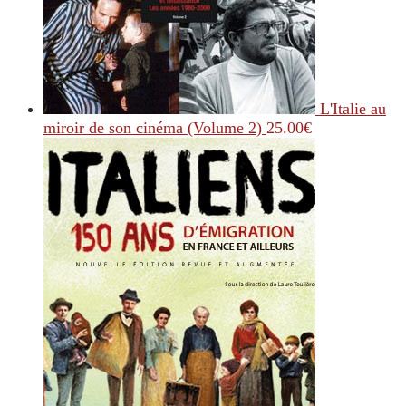
L'Italie au
miroir de son cinéma (Volume 2)
25.00
€