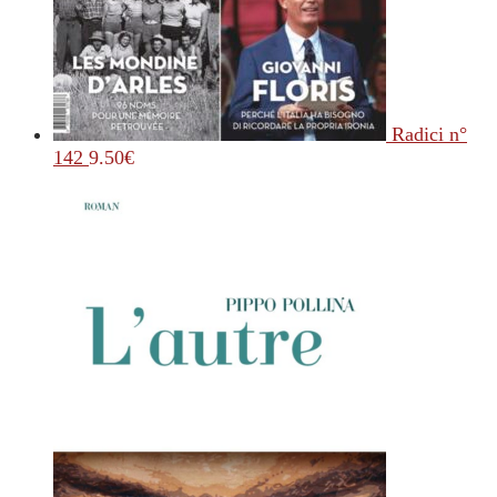
Radici n°
142
9.50
€