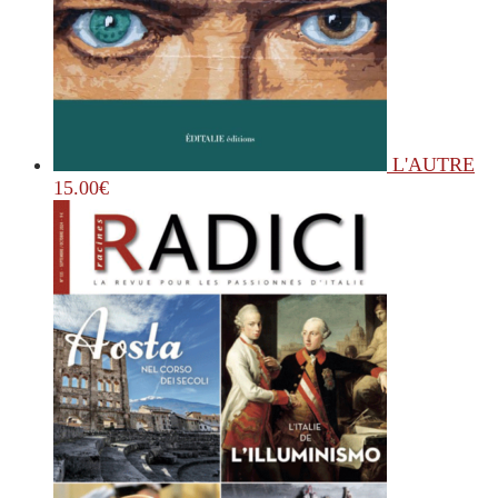
L'AUTRE
15.00
€