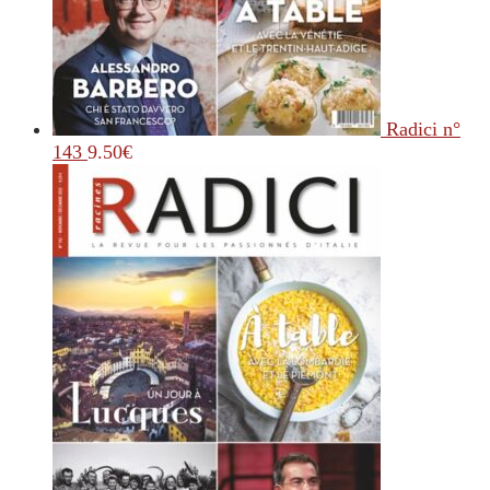
Radici n°
143
9.50
€