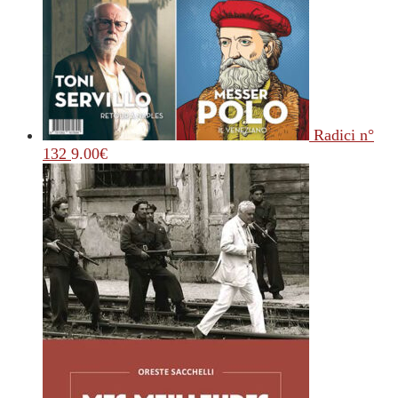
Radici n°
132
9.00
€