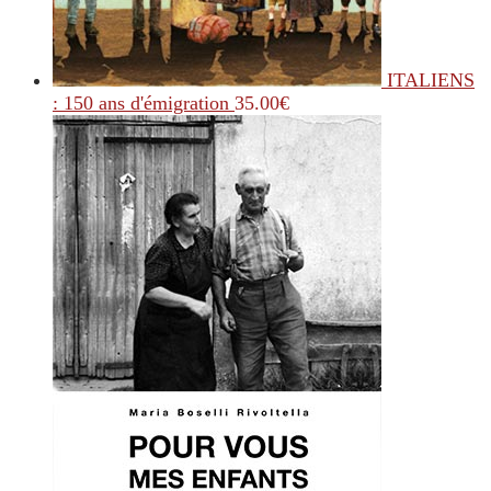
ITALIENS
: 150 ans d'émigration
35.00
€