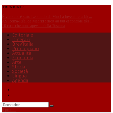
TRENDING:
È vero che è stato Leonardo da Vinci a inventare la bic...
AS Roma-Réal de Madrid : droit au but et contrôle très ...
10 cose che non sapevate della Toscana
Editoriale
Itinerari
Brev’Italia
Primo piano
Attualità
Economia
Arte
Storia
Società
Lingua
Agenda
0 produit