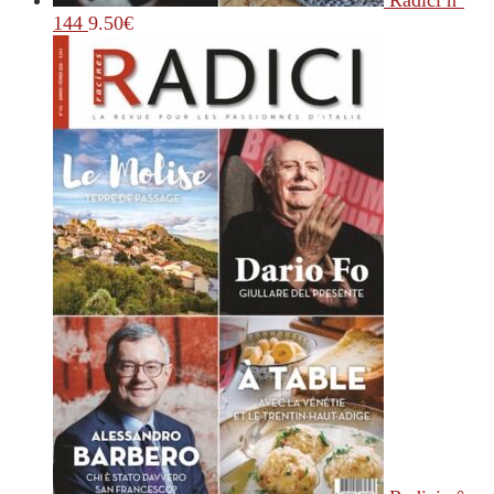
Radici n°
144
9.50
€