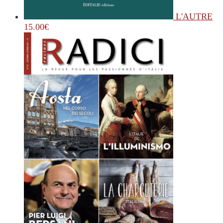
L'AUTRE
15.00
€