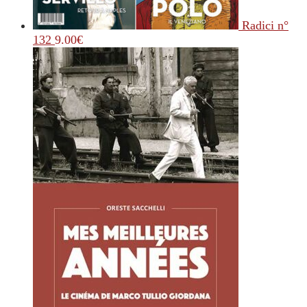
Radici n°
132
9.00
€