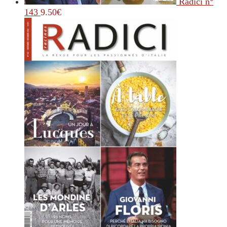
Radici n°
143
9.50
€