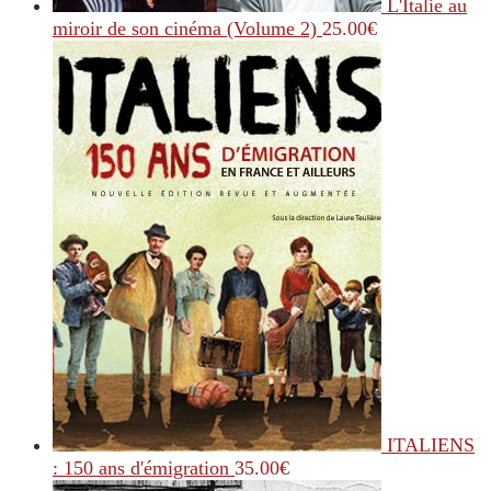
L'Italie au
miroir de son cinéma (Volume 2)
25.00
€
ITALIENS
: 150 ans d'émigration
35.00
€