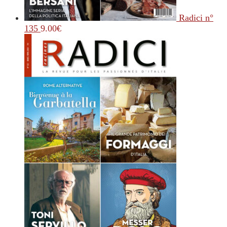
Radici n°
135
9.00
€