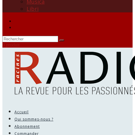
Musica
Libri
0 produit
Accueil
Qui sommes-nous ?
Abonnement
Commander