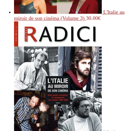
L'Italie au
miroir de son cinéma (Volume 3)
30.00
€