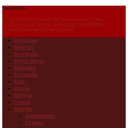
TRENDING:
È vero che è stato Leonardo da Vinci a inventare la bic...
AS Roma-Réal de Madrid : droit au but et contrôle très ...
10 cose che non sapevate della Toscana
Editoriale
Itinerari
Brev’Italia
Primo piano
Attualità
Economia
Arte
Storia
Società
Lingua
Agenda
Événements
Cinema