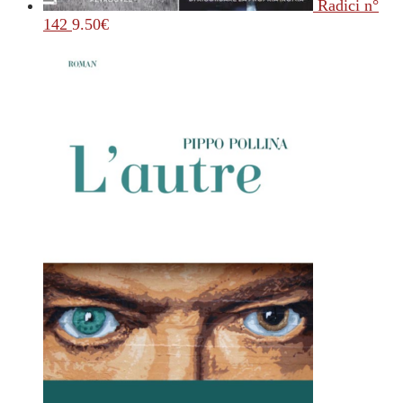
Radici n°
142
9.50
€