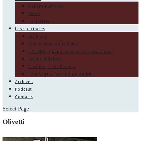
Anciens numéros
Livres
Hors-série
Les spectacles
Les Ritals
Et si on chantait la Paix ?
ITALIENS , quand les émigrés c’était nous
Les Inoubliables
C’est moi, c’est l’italien
Hommage à Fabrizio De André
Archives
Podcast
Contacts
Select Page
Olivetti