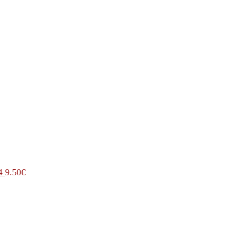
4
9.50
€