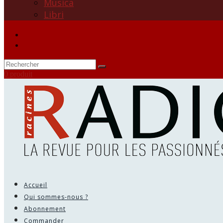
Musica
Libri
0 produit
Accueil
Qui sommes-nous ?
Abonnement
Commander