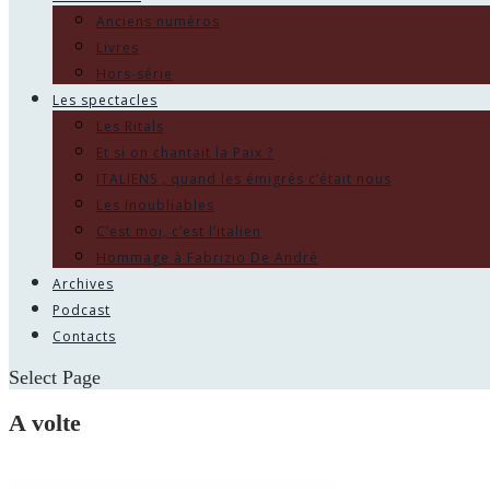
Anciens numéros
Livres
Hors-série
Les spectacles
Les Ritals
Et si on chantait la Paix ?
ITALIENS , quand les émigrés c’était nous
Les Inoubliables
C’est moi, c’est l’italien
Hommage à Fabrizio De André
Archives
Podcast
Contacts
Select Page
A volte