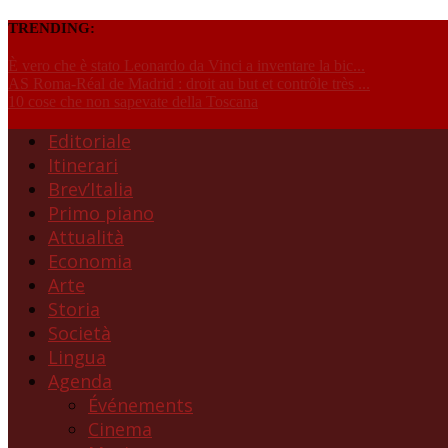
TRENDING:
È vero che è stato Leonardo da Vinci a inventare la bic...
AS Roma-Réal de Madrid : droit au but et contrôle très ...
10 cose che non sapevate della Toscana
Editoriale
Itinerari
Brev’Italia
Primo piano
Attualità
Economia
Arte
Storia
Società
Lingua
Agenda
Événements
Cinema