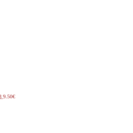
3
9.50
€