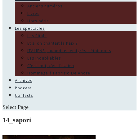
Anciens numéros
Livres
Hors-série
Les spectacles
Les Ritals
Et si on chantait la Paix ?
ITALIENS , quand les émigrés c’était nous
Les Inoubliables
C’est moi, c’est l’italien
Hommage à Fabrizio De André
Archives
Podcast
Contacts
Select Page
14_sapori