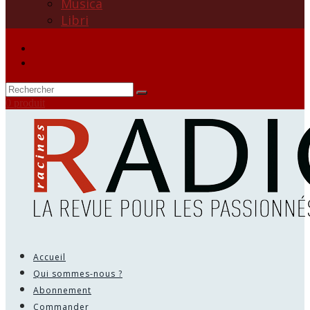
Musica
Libri
0 produit
Accueil
Qui sommes-nous ?
Abonnement
Commander