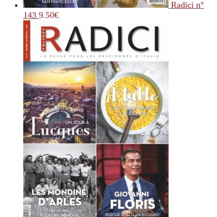
Radici n°
143
9.50
€