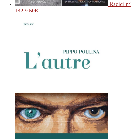
Radici n°
142
9.50
€