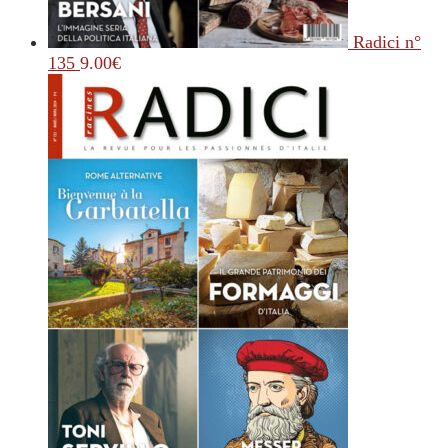
Radici n°
135
9.00
€