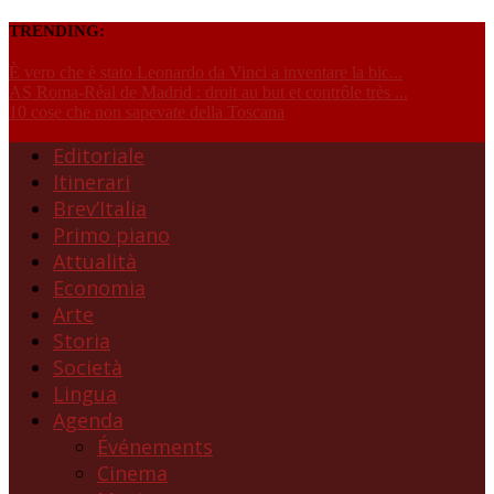
TRENDING:
È vero che è stato Leonardo da Vinci a inventare la bic...
AS Roma-Réal de Madrid : droit au but et contrôle très ...
10 cose che non sapevate della Toscana
Editoriale
Itinerari
Brev’Italia
Primo piano
Attualità
Economia
Arte
Storia
Società
Lingua
Agenda
Événements
Cinema