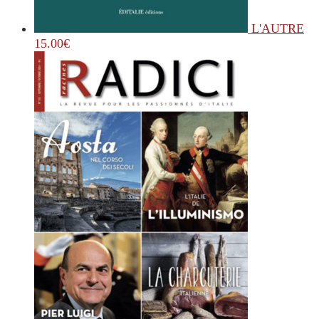
L'AUTRE
15.00
€