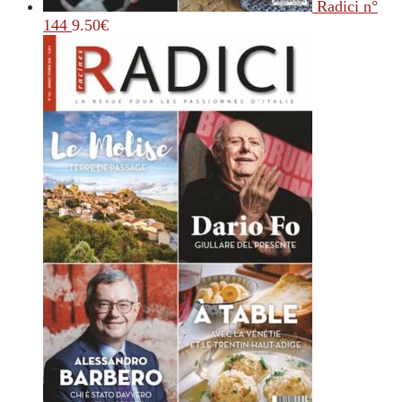
Radici n°
144
9.50
€