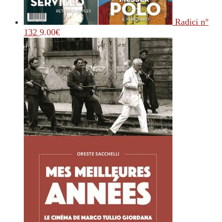
Radici n°
132
9.00
€