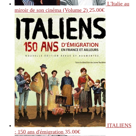
L'Italie au
miroir de son cinéma (Volume 2)
25.00
€
ITALIENS
: 150 ans d'émigration
35.00
€