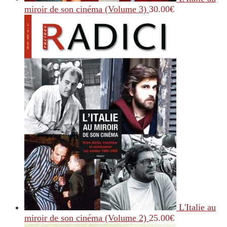
miroir de son cinéma (Volume 3)
30.00
€
L'Italie au
miroir de son cinéma (Volume 2)
25.00
€