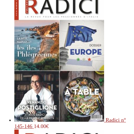
Radici n°
145-146
14.00
€