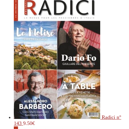
Radici n°
143
9.50
€