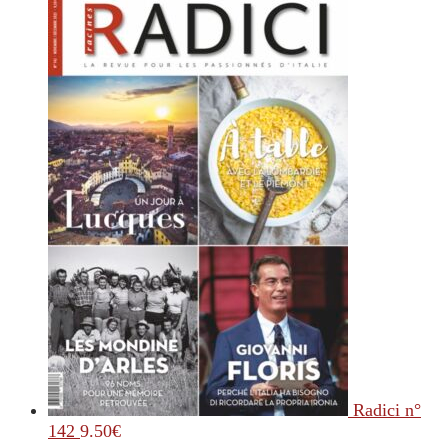
Radici n°
142
9.50
€