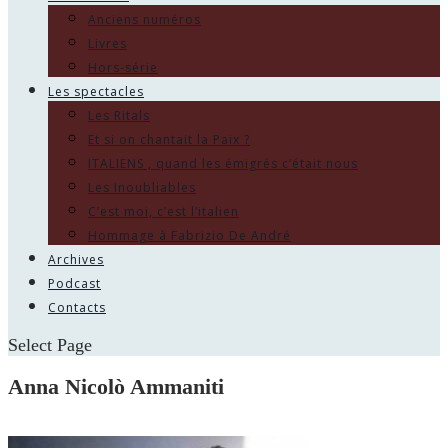
Anciens numéros
Livres
Hors-série
Les spectacles
Les Ritals
Et si on chantait la Paix ?
ITALIENS , quand les émigrés c’était nous
Les Inoubliables
C’est moi, c’est l’italien
Hommage à Fabrizio De André
Archives
Podcast
Contacts
Select Page
Anna Nicolò Ammaniti