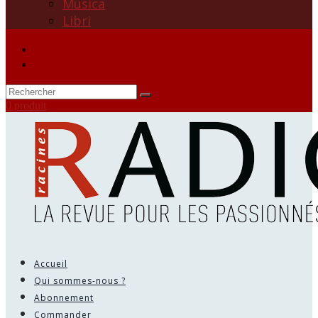
Musica
Libri
0 produit
Accueil
Qui sommes-nous ?
Abonnement
Commander