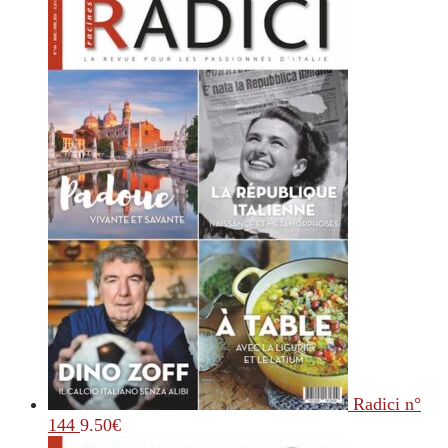
Radici n°
144
9.50
€