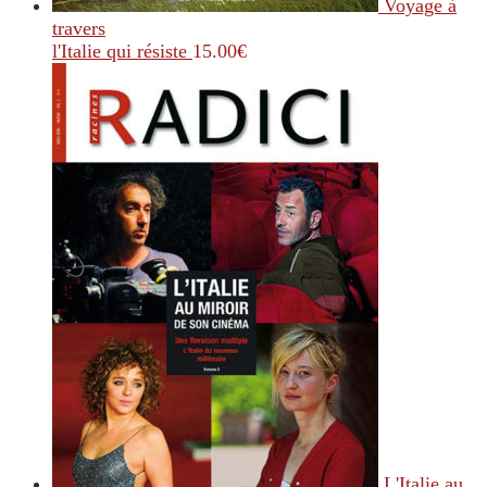
Voyage à
travers
l'Italie qui résiste
15.00
€
L'Italie au