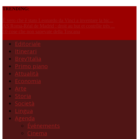
TRENDING:
È vero che è stato Leonardo da Vinci a inventare la bic...
AS Roma-Réal de Madrid : droit au but et contrôle très ...
10 cose che non sapevate della Toscana
Editoriale
Itinerari
Brev’Italia
Primo piano
Attualità
Economia
Arte
Storia
Società
Lingua
Agenda
Événements
Cinema