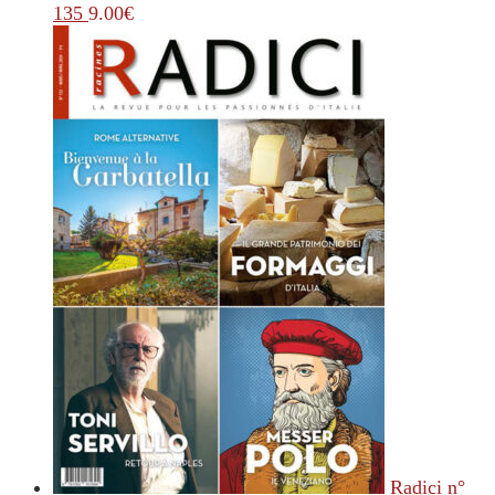
135
9.00
€
Radici n°