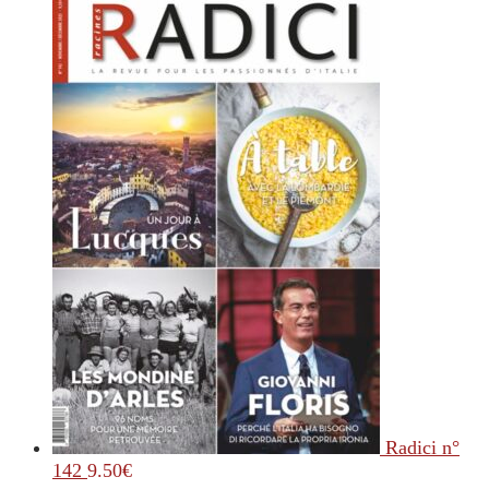
Radici n°
142
9.50
€