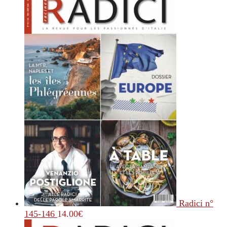
Radici n°
145-146
14.00
€