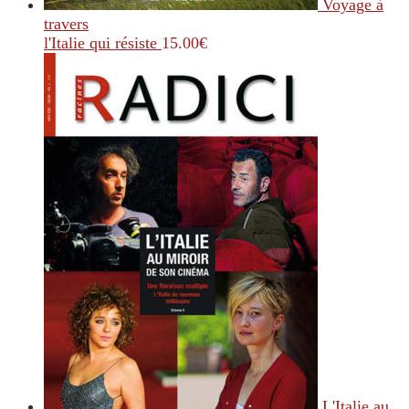
Voyage à
travers
l'Italie qui résiste
15.00
€
L'Italie au