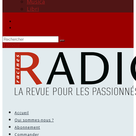
Musica
Libri
0 produit
Accueil
Qui sommes-nous ?
Abonnement
Commander