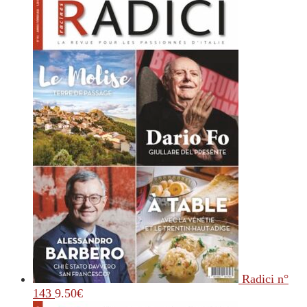
Radici n°
143
9.50
€