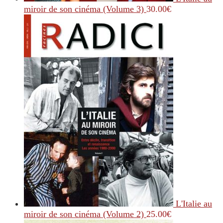
miroir de son cinéma (Volume 3)
30.00
€
L'Italie au
miroir de son cinéma (Volume 2)
25.00
€