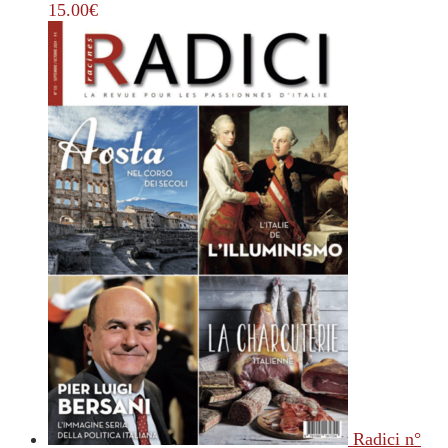
15.00
€
Radici n°