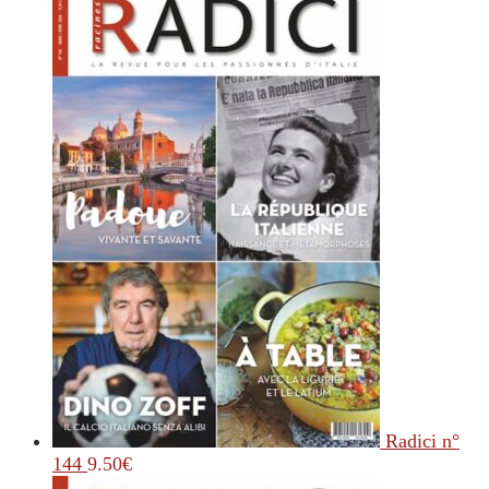
Radici n°
144
9.50
€