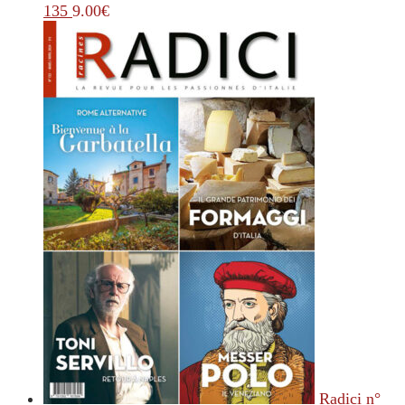
135
9.00
€
Radici n°