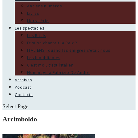
Anciens numéros
Livres
Hors-série
Les spectacles
Les Ritals
Et si on chantait la Paix ?
ITALIENS , quand les émigrés c’était nous
Les Inoubliables
C’est moi, c’est l’italien
Hommage à Fabrizio De André
Archives
Podcast
Contacts
Select Page
Arcimboldo