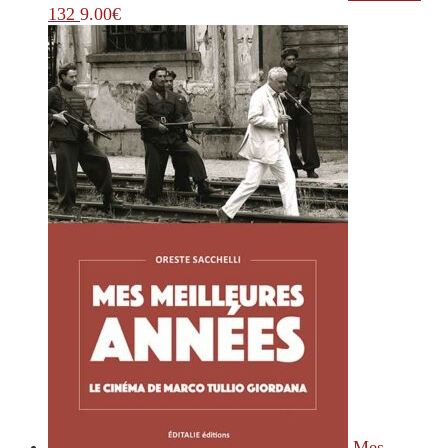
132
9.00
€
Mes