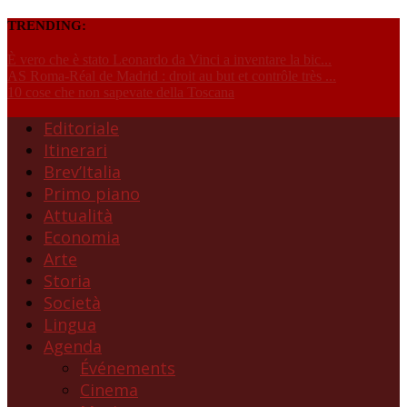
TRENDING:
È vero che è stato Leonardo da Vinci a inventare la bic...
AS Roma-Réal de Madrid : droit au but et contrôle très ...
10 cose che non sapevate della Toscana
Editoriale
Itinerari
Brev’Italia
Primo piano
Attualità
Economia
Arte
Storia
Società
Lingua
Agenda
Événements
Cinema