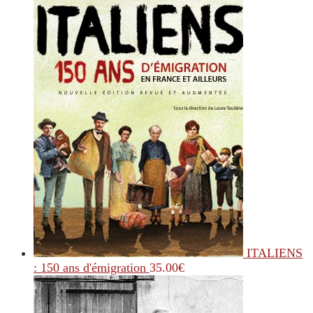
ITALIENS
: 150 ans d'émigration
35.00
€