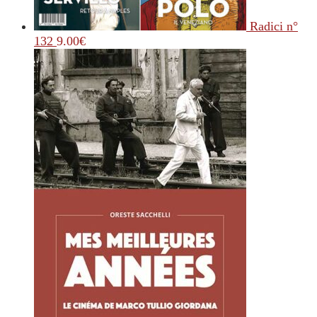
Radici n°
132
9.00
€