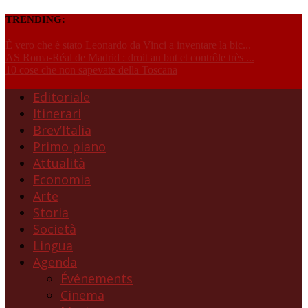
TRENDING:
È vero che è stato Leonardo da Vinci a inventare la bic...
AS Roma-Réal de Madrid : droit au but et contrôle très ...
10 cose che non sapevate della Toscana
Editoriale
Itinerari
Brev’Italia
Primo piano
Attualità
Economia
Arte
Storia
Società
Lingua
Agenda
Événements
Cinema