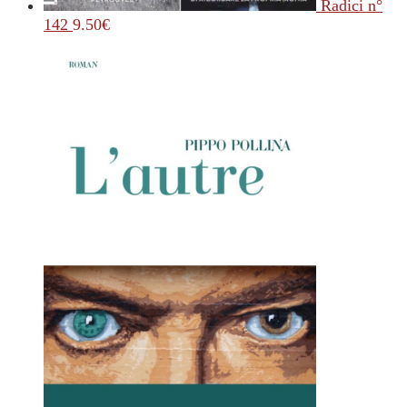
Radici n°
142
9.50
€