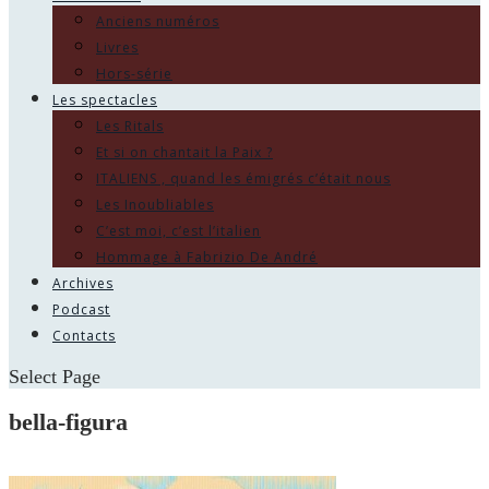
Anciens numéros
Livres
Hors-série
Les spectacles
Les Ritals
Et si on chantait la Paix ?
ITALIENS , quand les émigrés c’était nous
Les Inoubliables
C’est moi, c’est l’italien
Hommage à Fabrizio De André
Archives
Podcast
Contacts
Select Page
bella-figura