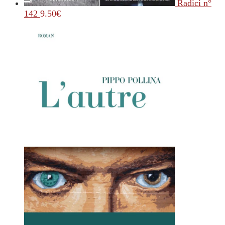
Radici n°
142
9.50
€