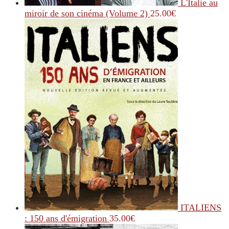
L'Italie au
miroir de son cinéma (Volume 2)
25.00
€
ITALIENS
: 150 ans d'émigration
35.00
€