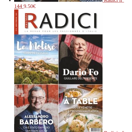
Radici n°
144
9.50
€