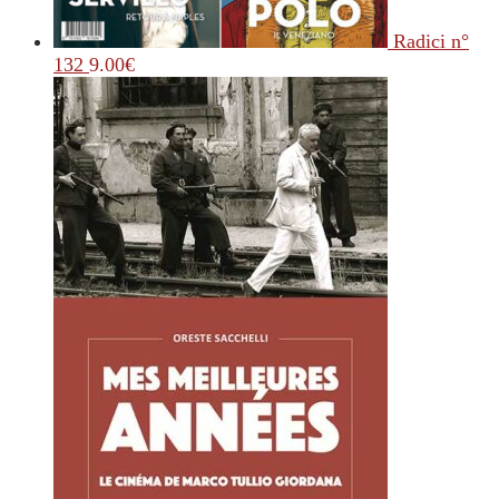
Radici n°
132
9.00
€