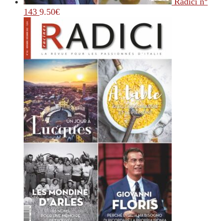
Radici n°
143
9.50
€