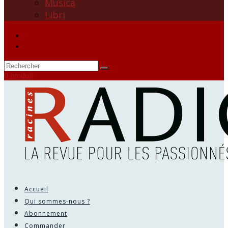
Musica
Libri
0 produit
Accueil
Qui sommes-nous ?
Abonnement
Commander