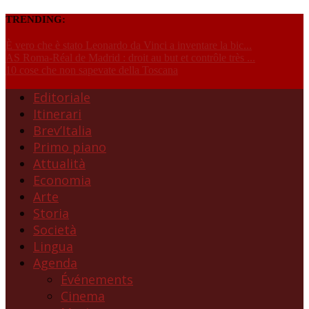
TRENDING:
È vero che è stato Leonardo da Vinci a inventare la bic...
AS Roma-Réal de Madrid : droit au but et contrôle très ...
10 cose che non sapevate della Toscana
Editoriale
Itinerari
Brev’Italia
Primo piano
Attualità
Economia
Arte
Storia
Società
Lingua
Agenda
Événements
Cinema