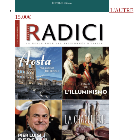
L'AUTRE
15.00
€