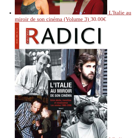
L'Italie au
miroir de son cinéma (Volume 3)
30.00
€