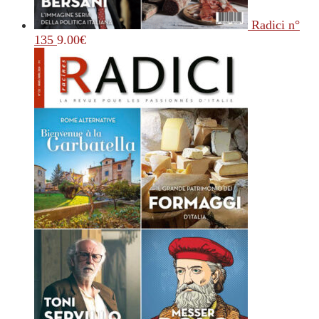
Radici n°
135
9.00
€