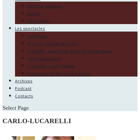
Anciens numéros
Livres
Hors-série
Les spectacles
Les Ritals
Et si on chantait la Paix ?
ITALIENS , quand les émigrés c’était nous
Les Inoubliables
C’est moi, c’est l’italien
Hommage à Fabrizio De André
Archives
Podcast
Contacts
Select Page
CARLO-LUCARELLI