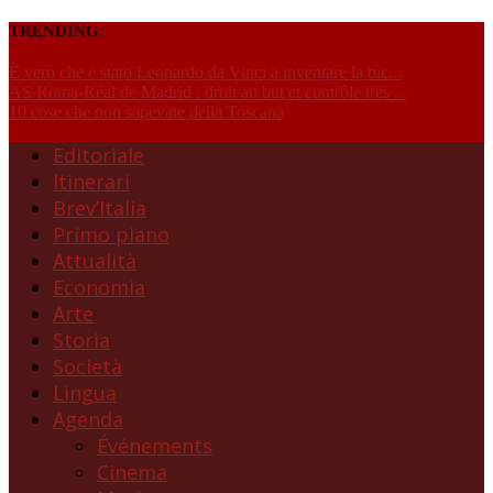
TRENDING:
È vero che è stato Leonardo da Vinci a inventare la bic...
AS Roma-Réal de Madrid : droit au but et contrôle très ...
10 cose che non sapevate della Toscana
Editoriale
Itinerari
Brev’Italia
Primo piano
Attualità
Economia
Arte
Storia
Società
Lingua
Agenda
Événements
Cinema