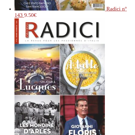
Radici n°
143
9.50
€