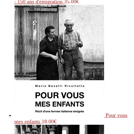
: 150 ans d'émigration
35.00
€
Pour vous
mes enfants
18.00
€