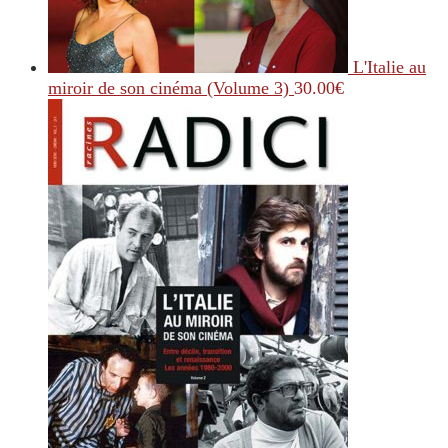
L'Italie au
miroir de son cinéma (Volume 3)
30.00
€