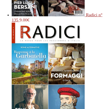
Radici n°
135
9.00
€