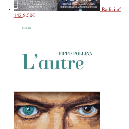
Radici n°
142
9.50
€