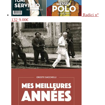
Radici n°
132
9.00
€