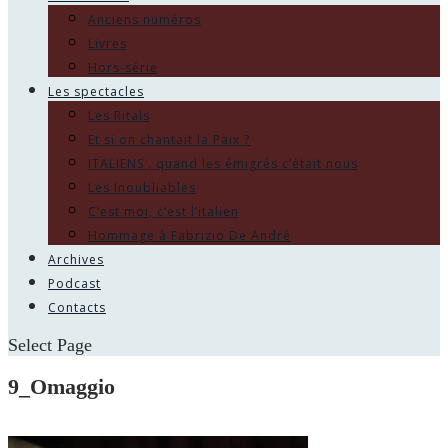
Anciens numéros
Livres
Hors-série
Les spectacles
Les Ritals
Et si on chantait la Paix ?
ITALIENS , quand les émigrés c’était nous
Les Inoubliables
C’est moi, c’est l’italien
Hommage à Fabrizio De André
Archives
Podcast
Contacts
Select Page
9_Omaggio