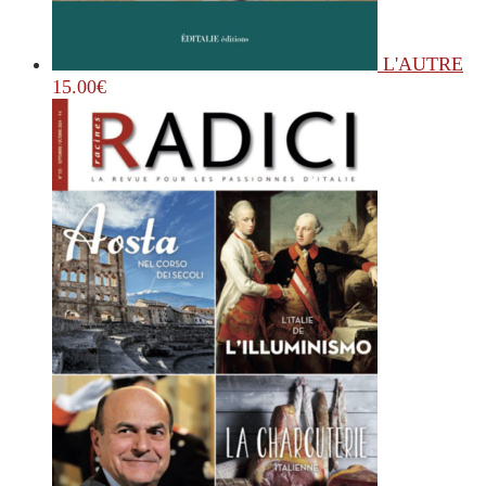
L'AUTRE
15.00
€