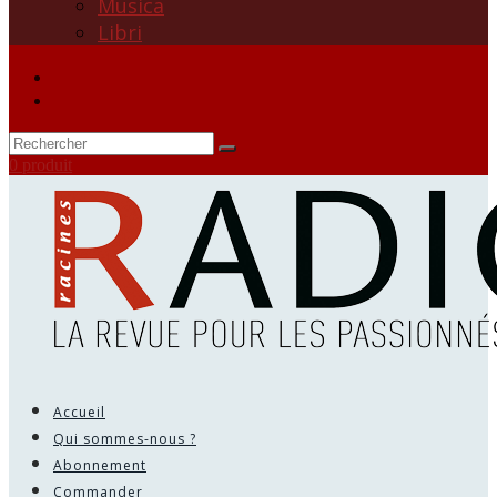
Musica
Libri
0 produit
Accueil
Qui sommes-nous ?
Abonnement
Commander