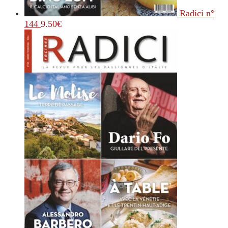
Radici n°
144
9.50
€