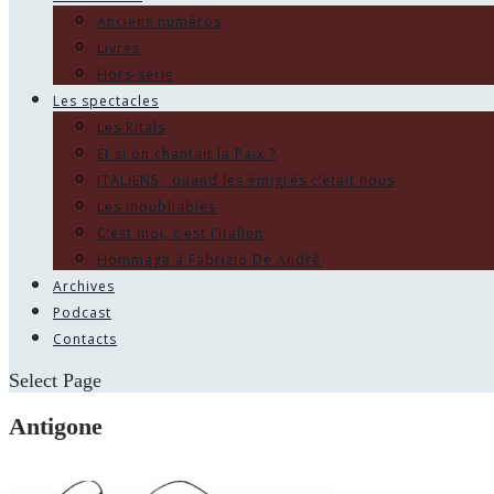
Anciens numéros
Livres
Hors-série
Les spectacles
Les Ritals
Et si on chantait la Paix ?
ITALIENS , quand les émigrés c’était nous
Les Inoubliables
C’est moi, c’est l’italien
Hommage à Fabrizio De André
Archives
Podcast
Contacts
Select Page
Antigone