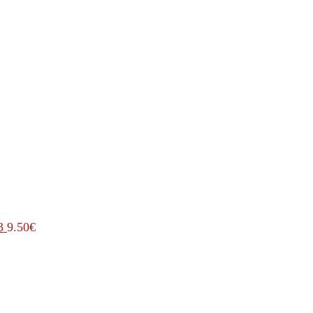
3
9.50
€