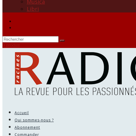
Musica
Libri
0 produit
Accueil
Qui sommes-nous ?
Abonnement
Commander