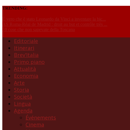
TRENDING:
È vero che è stato Leonardo da Vinci a inventare la bic...
AS Roma-Réal de Madrid : droit au but et contrôle très ...
10 cose che non sapevate della Toscana
Editoriale
Itinerari
Brev’Italia
Primo piano
Attualità
Economia
Arte
Storia
Società
Lingua
Agenda
Événements
Cinema