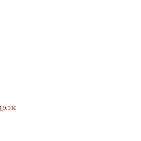
4
9.50
€