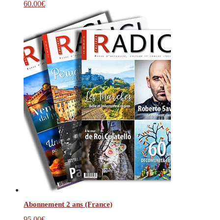
60.00
€
Abonnement 2 ans (France)
95.00
€