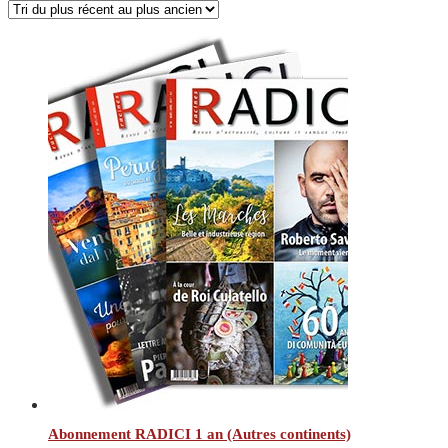
plus
récent
au
plus
ancien
Abonnement RADICI 1 an (Autres continents)