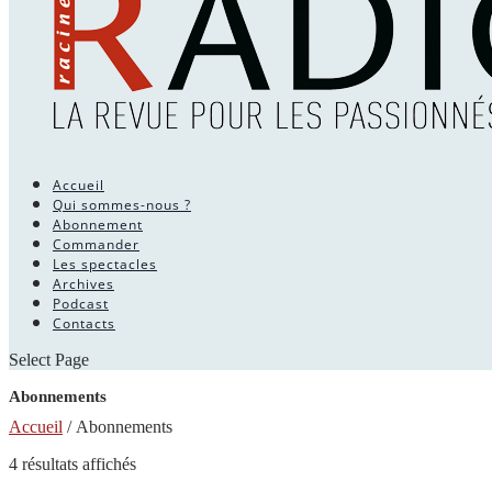
Accueil
Qui sommes-nous ?
Abonnement
Commander
Les spectacles
Archives
Podcast
Contacts
Select Page
Abonnements
Accueil
/ Abonnements
Trié
4 résultats affichés
du