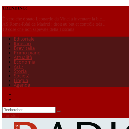
TRENDING:
È vero che è stato Leonardo da Vinci a inventare la bic...
AS Roma-Réal de Madrid : droit au but et contrôle très ...
10 cose che non sapevate della Toscana
Editoriale
Itinerari
Brev’Italia
Primo piano
Attualità
Economia
Arte
Storia
Società
Lingua
Agenda
0 produit