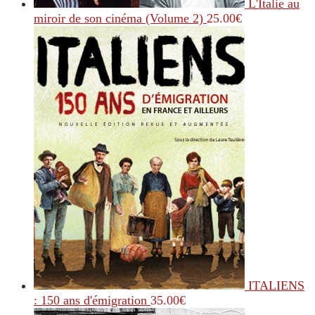
L'Italie au
miroir de son cinéma (Volume 2)
25.00
€
ITALIENS
: 150 ans d'émigration
35.00
€