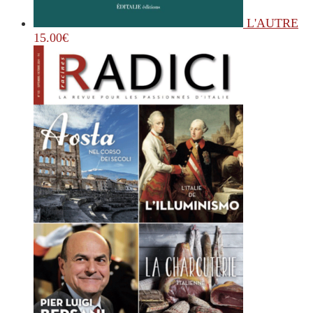
L'AUTRE
15.00
€