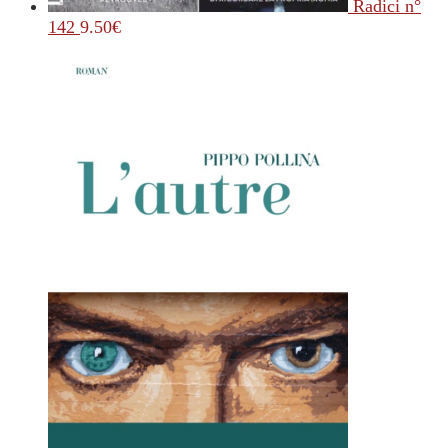
Radici n°
142
9.50
€