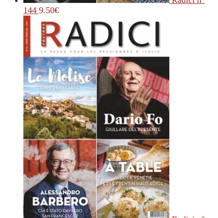
Radici n°
144
9.50
€