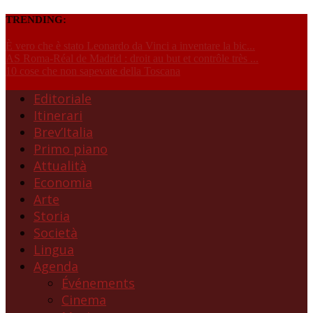
TRENDING:
È vero che è stato Leonardo da Vinci a inventare la bic...
AS Roma-Réal de Madrid : droit au but et contrôle très ...
10 cose che non sapevate della Toscana
Editoriale
Itinerari
Brev’Italia
Primo piano
Attualità
Economia
Arte
Storia
Società
Lingua
Agenda
Événements
Cinema