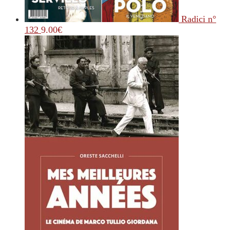
Radici n°
132
9.00
€