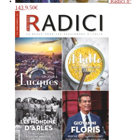
Radici n°
143
9.50
€