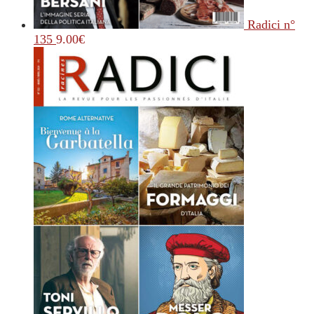
Radici n°
135
9.00
€