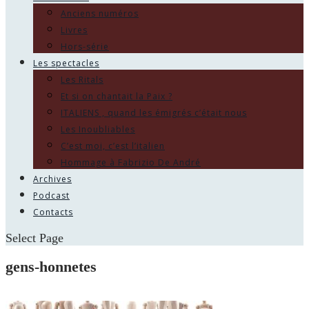
Anciens numéros
Livres
Hors-série
Les spectacles
Les Ritals
Et si on chantait la Paix ?
ITALIENS , quand les émigrés c’était nous
Les Inoubliables
C’est moi, c’est l’italien
Hommage à Fabrizio De André
Archives
Podcast
Contacts
Select Page
gens-honnetes