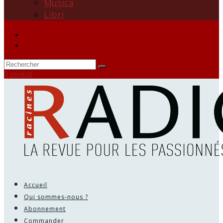
Musica
Libri
0 produit
Accueil
Qui sommes-nous ?
Abonnement
Commander