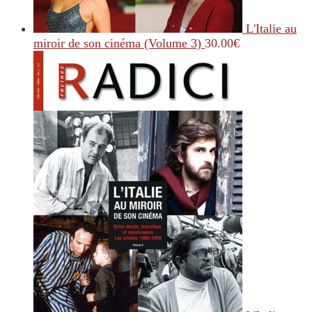
L'Italie au
miroir de son cinéma (Volume 3)
30.00
€