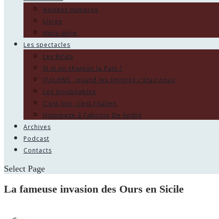
Anciens numéros
Livres
Hors-série
Les spectacles
Les Ritals
Et si on chantait la Paix ?
ITALIENS , quand les émigrés c’était nous
Les Inoubliables
C’est moi, c’est l’italien
Hommage à Fabrizio De André
Archives
Podcast
Contacts
Select Page
La fameuse invasion des Ours en Sicile