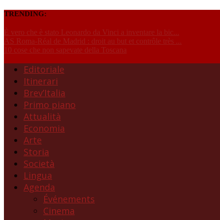
TRENDING:
È vero che è stato Leonardo da Vinci a inventare la bic...
AS Roma-Réal de Madrid : droit au but et contrôle très ...
10 cose che non sapevate della Toscana
Editoriale
Itinerari
Brev’Italia
Primo piano
Attualità
Economia
Arte
Storia
Società
Lingua
Agenda
Événements
Cinema