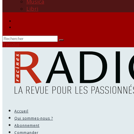
Musica
Libri
0 produit
Accueil
Qui sommes-nous ?
Abonnement
Commander