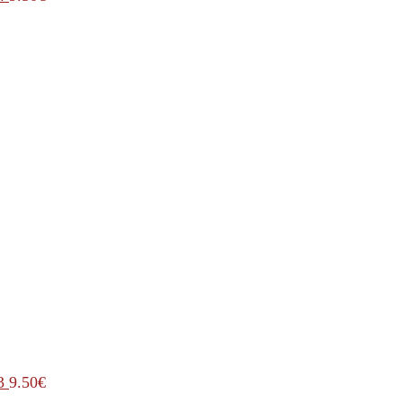
3
9.50
€