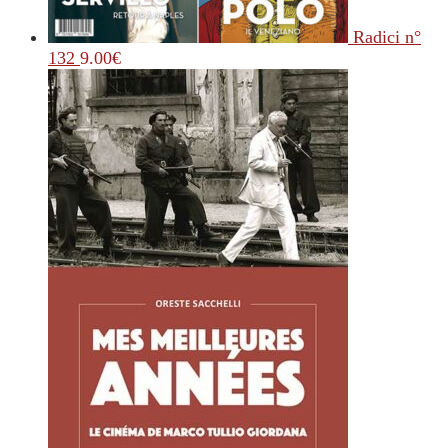
Radici n°
132
9.00
€