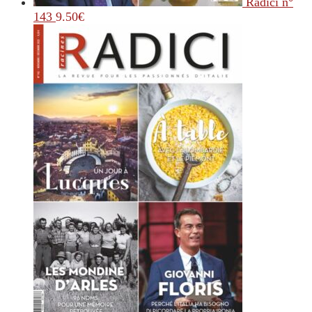
Radici n°
143
9.50
€