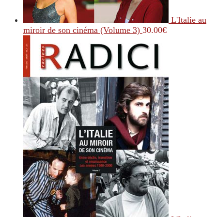
L'Italie au
miroir de son cinéma (Volume 3)
30.00
€