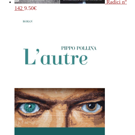
Radici n°
142
9.50
€