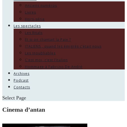
Anciens numéros
Livres
Hors-série
Les spectacles
Les Ritals
Et si on chantait la Paix ?
ITALIENS , quand les émigrés c’était nous
Les Inoubliables
C’est moi, c’est l’italien
Hommage à Fabrizio De André
Archives
Podcast
Contacts
Select Page
Cinema d’antan