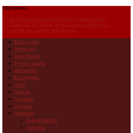
TRENDING:
È vero che è stato Leonardo da Vinci a inventare la bic...
AS Roma-Réal de Madrid : droit au but et contrôle très ...
10 cose che non sapevate della Toscana
Editoriale
Itinerari
Brev’Italia
Primo piano
Attualità
Economia
Arte
Storia
Società
Lingua
Agenda
Événements
Cinema