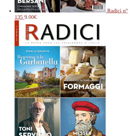
Radici n°
135
9.00
€