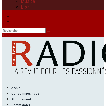
Musica
Libri
0 produit
Accueil
Qui sommes-nous ?
Abonnement
Commander