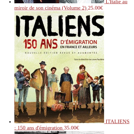
L'Italie au
miroir de son cinéma (Volume 2)
25.00
€
ITALIENS
: 150 ans d'émigration
35.00
€