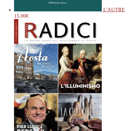
L'AUTRE
15.00
€