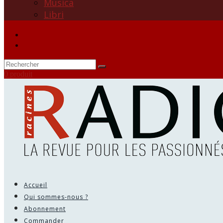
Musica
Libri
0 produit
Accueil
Qui sommes-nous ?
Abonnement
Commander