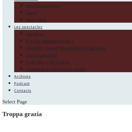
Anciens numéros
Livres
Hors-série
Les spectacles
Les Ritals
Et si on chantait la Paix ?
ITALIENS , quand les émigrés c’était nous
Les Inoubliables
C’est moi, c’est l’italien
Hommage à Fabrizio De André
Archives
Podcast
Contacts
Select Page
Troppa grazia