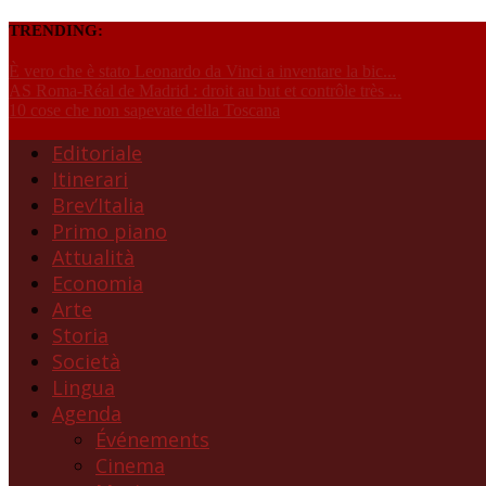
TRENDING:
È vero che è stato Leonardo da Vinci a inventare la bic...
AS Roma-Réal de Madrid : droit au but et contrôle très ...
10 cose che non sapevate della Toscana
Editoriale
Itinerari
Brev’Italia
Primo piano
Attualità
Economia
Arte
Storia
Società
Lingua
Agenda
Événements
Cinema