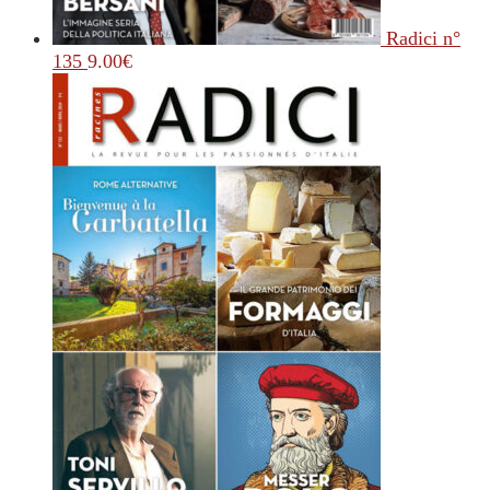
Radici n°
135
9.00
€