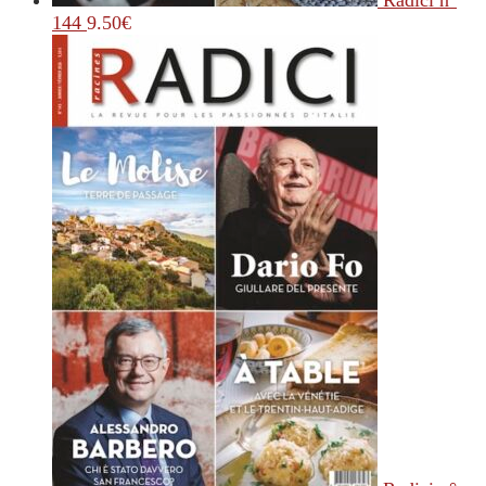
Radici n°
144
9.50
€