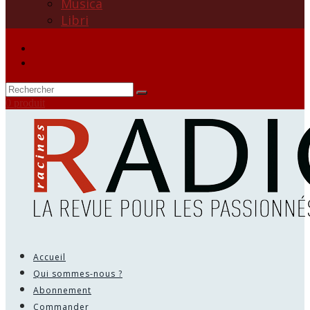
Musica
Libri
0 produit
Accueil
Qui sommes-nous ?
Abonnement
Commander