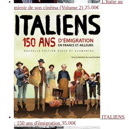
L'Italie au
miroir de son cinéma (Volume 2)
25.00
€
ITALIENS
: 150 ans d'émigration
35.00
€