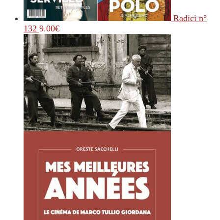
Radici n°
132
9.00
€