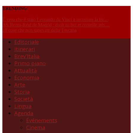
TRENDING:
È vero che è stato Leonardo da Vinci a inventare la bic...
AS Roma-Réal de Madrid : droit au but et contrôle très ...
10 cose che non sapevate della Toscana
Editoriale
Itinerari
Brev’Italia
Primo piano
Attualità
Economia
Arte
Storia
Società
Lingua
Agenda
Événements
Cinema