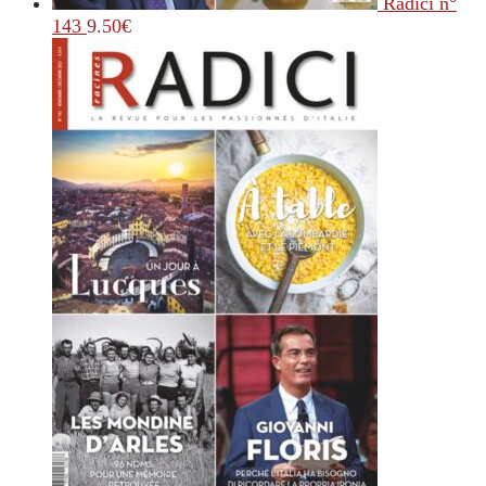
Radici n°
143
9.50
€