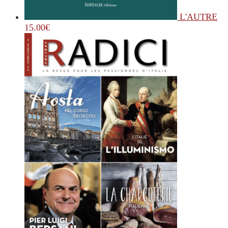
L'AUTRE
15.00
€