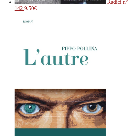
Radici n°
142
9.50
€