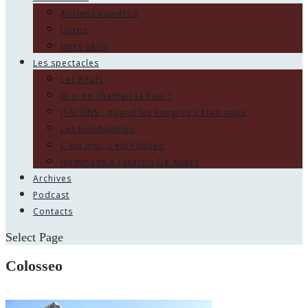
Anciens numéros
Livres
Hors-série
Les spectacles
Les Ritals
Et si on chantait la Paix ?
ITALIENS , quand les émigrés c’était nous
Les Inoubliables
C’est moi, c’est l’italien
Hommage à Fabrizio De André
Archives
Podcast
Contacts
Select Page
Colosseo