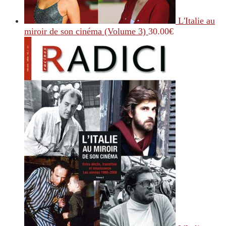
L'Italie au
miroir de son cinéma (Volume 3)
30.00
€