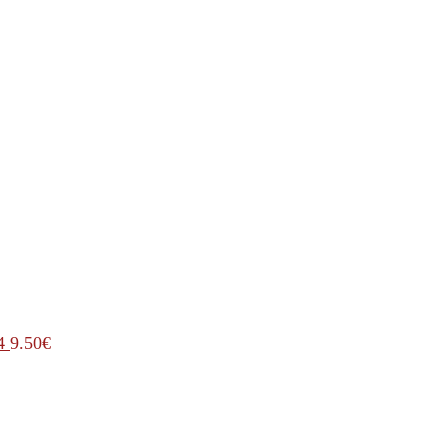
4
9.50
€