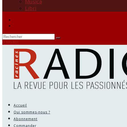
Musica
Libri
0 produit
Accueil
Qui sommes-nous ?
Abonnement
Commander