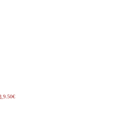
3
9.50
€