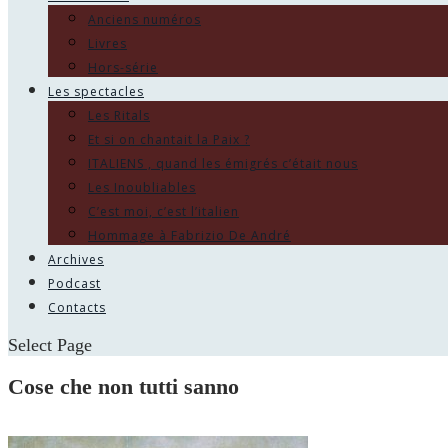
Anciens numéros
Livres
Hors-série
Les spectacles
Les Ritals
Et si on chantait la Paix ?
ITALIENS , quand les émigrés c’était nous
Les Inoubliables
C’est moi, c’est l’italien
Hommage à Fabrizio De André
Archives
Podcast
Contacts
Select Page
Cose che non tutti sanno