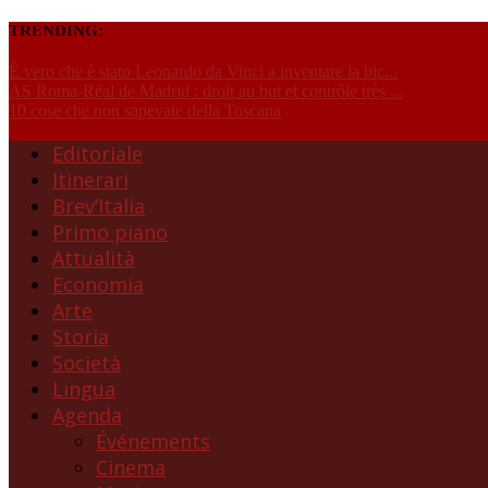
TRENDING:
È vero che è stato Leonardo da Vinci a inventare la bic...
AS Roma-Réal de Madrid : droit au but et contrôle très ...
10 cose che non sapevate della Toscana
Editoriale
Itinerari
Brev’Italia
Primo piano
Attualità
Economia
Arte
Storia
Società
Lingua
Agenda
Événements
Cinema