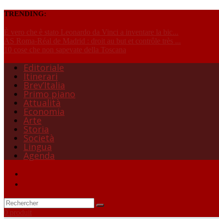
TRENDING:
È vero che è stato Leonardo da Vinci a inventare la bic...
AS Roma-Réal de Madrid : droit au but et contrôle très ...
10 cose che non sapevate della Toscana
Editoriale
Itinerari
Brev’Italia
Primo piano
Attualità
Economia
Arte
Storia
Società
Lingua
Agenda
0 produit