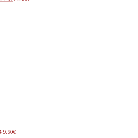
4
9.50
€