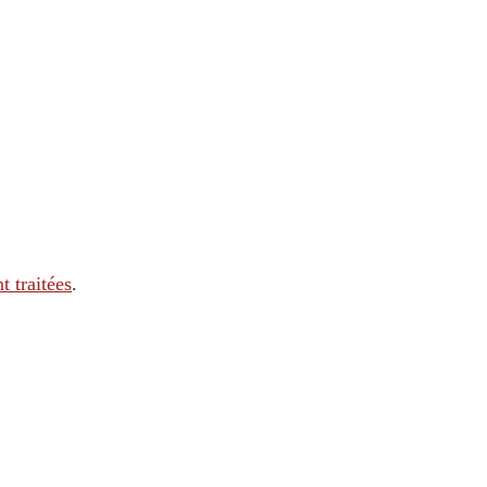
t traitées
.