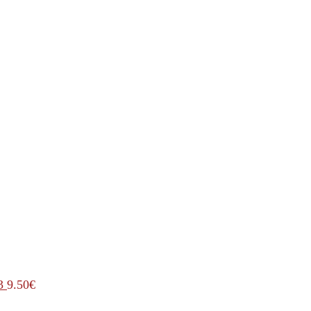
3
9.50
€