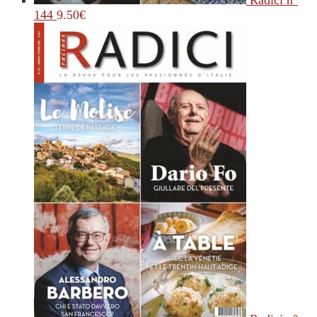
Radici n°
144
9.50
€