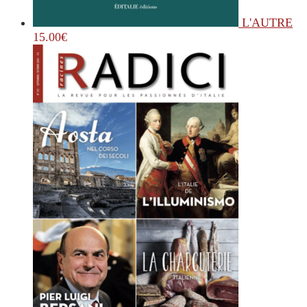
L'AUTRE
15.00
€