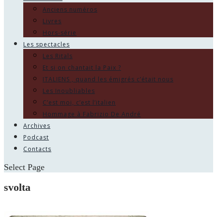
Anciens numéros
Livres
Hors-série
Les spectacles
Les Ritals
Et si on chantait la Paix ?
ITALIENS , quand les émigrés c’était nous
Les Inoubliables
C’est moi, c’est l’italien
Hommage à Fabrizio De André
Archives
Podcast
Contacts
Select Page
svolta