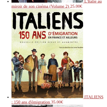
L'Italie au
miroir de son cinéma (Volume 2)
25.00
€
ITALIENS
: 150 ans d'émigration
35.00
€