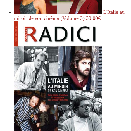
L'Italie au
miroir de son cinéma (Volume 3)
30.00
€