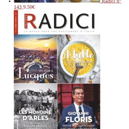
Radici n°
143
9.50
€