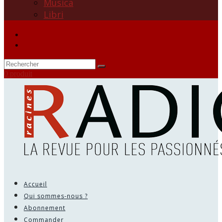
Musica
Libri
0 produit
Accueil
Qui sommes-nous ?
Abonnement
Commander