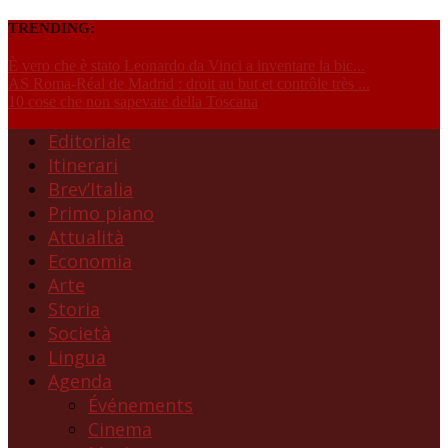
TRENDING:
È vero che è stato Leonardo da Vinci a inventare la bic...
AS Roma-Réal de Madrid : droit au but et contrôle très ...
10 cose che non sapevate della Toscana
Editoriale
Itinerari
Brev’Italia
Primo piano
Attualità
Economia
Arte
Storia
Società
Lingua
Agenda
Événements
Cinema