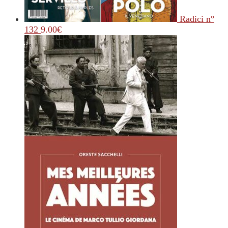
Radici n°
132
9.00
€