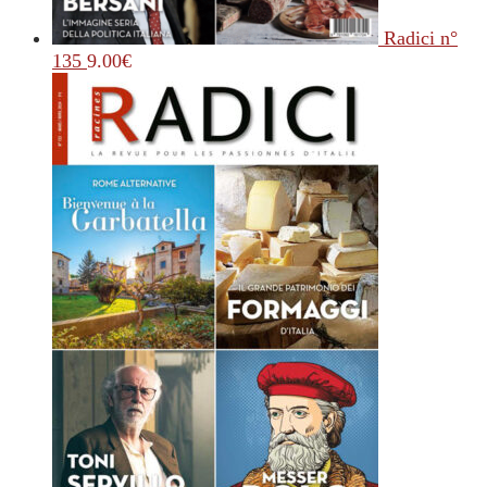
Radici n°
135
9.00
€