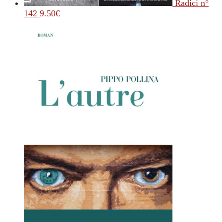
Radici n°
142
9.50
€