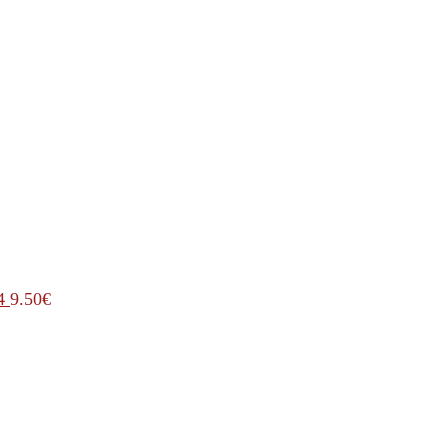
4
9.50
€