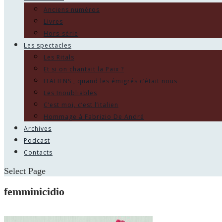
Anciens numéros
Livres
Hors-série
Les spectacles
Les Ritals
Et si on chantait la Paix ?
ITALIENS , quand les émigrés c’était nous
Les Inoubliables
C’est moi, c’est l’italien
Hommage à Fabrizio De André
Archives
Podcast
Contacts
Select Page
femminicidio