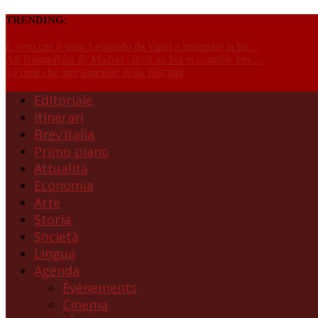
TRENDING:
È vero che è stato Leonardo da Vinci a inventare la bic...
AS Roma-Réal de Madrid : droit au but et contrôle très ...
10 cose che non sapevate della Toscana
Editoriale
Itinerari
Brev’Italia
Primo piano
Attualità
Economia
Arte
Storia
Società
Lingua
Agenda
Événements
Cinema