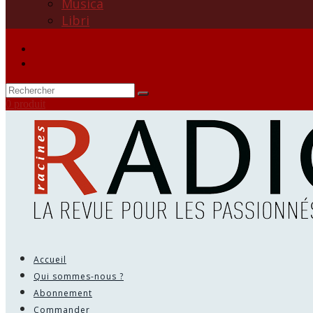
Musica
Libri
0 produit
Accueil
Qui sommes-nous ?
Abonnement
Commander