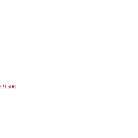
3
9.50
€