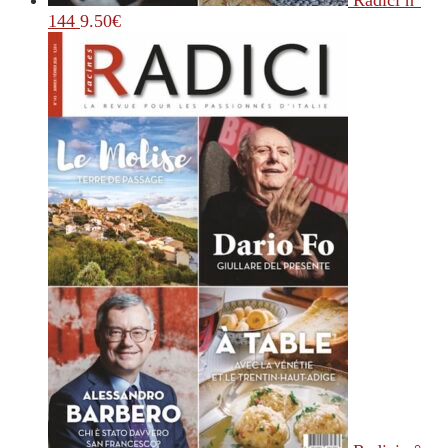
Radici n°
144
9.50
€