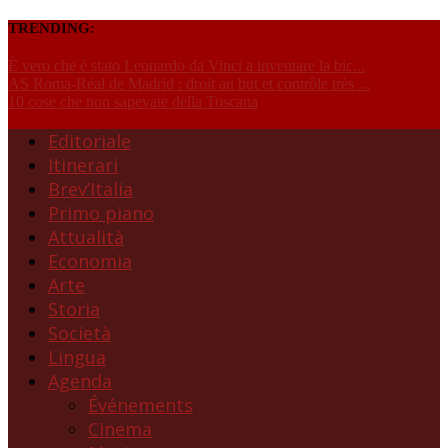
TRENDING:
È vero che è stato Leonardo da Vinci a inventare la bic...
AS Roma-Réal de Madrid : droit au but et contrôle très ...
10 cose che non sapevate della Toscana
Editoriale
Itinerari
Brev’Italia
Primo piano
Attualità
Economia
Arte
Storia
Società
Lingua
Agenda
Événements
Cinema