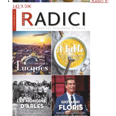
Radici n°
143
9.50
€