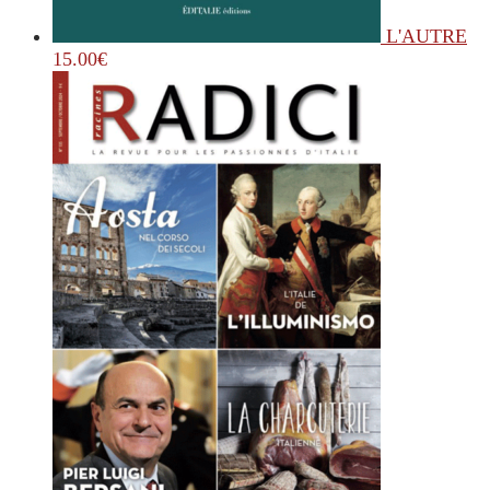
L'AUTRE
15.00
€