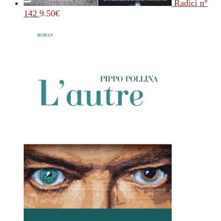
Radici n°
142
9.50
€