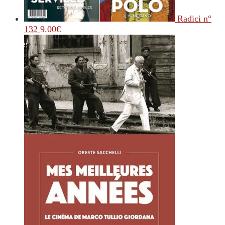
Radici n°
132
9.00
€