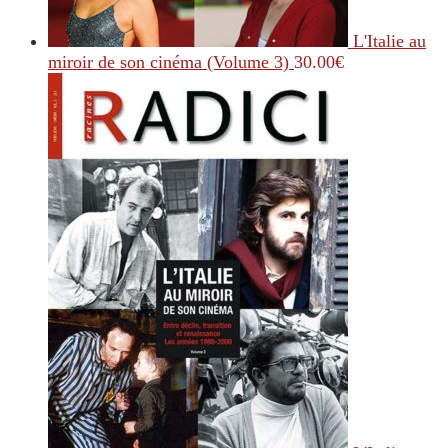
L'Italie au
miroir de son cinéma (Volume 3)
30.00
€