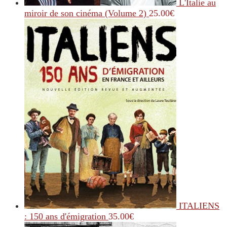
L'Italie au
miroir de son cinéma (Volume 2)
25.00
€
ITALIENS
: 150 ans d'émigration
35.00
€