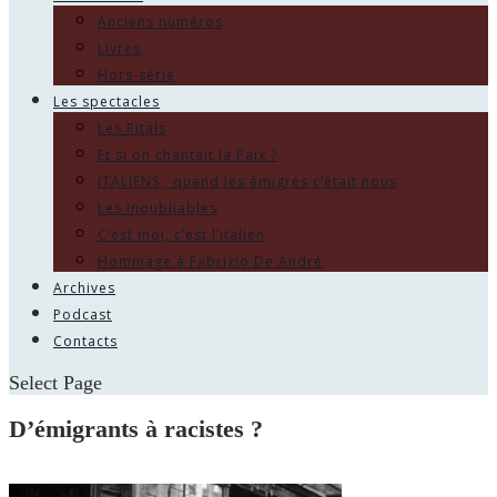
Anciens numéros
Livres
Hors-série
Les spectacles
Les Ritals
Et si on chantait la Paix ?
ITALIENS , quand les émigrés c’était nous
Les Inoubliables
C’est moi, c’est l’italien
Hommage à Fabrizio De André
Archives
Podcast
Contacts
Select Page
D’émigrants à racistes ?