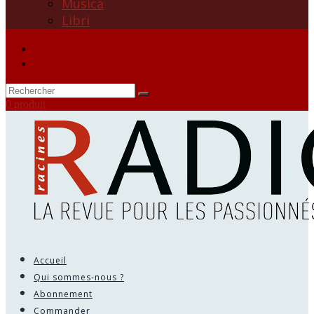
Musica
Libri
0 produit
Accueil
Qui sommes-nous ?
Abonnement
Commander