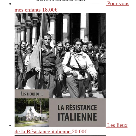
Pour vous
mes enfants
18.00
€
Les lieux
de la Résistance italienne
20.00
€