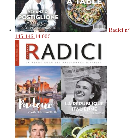
Radici n°
145-146
14.00
€