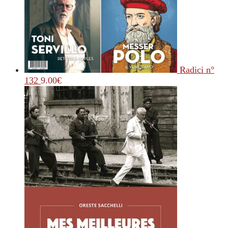
Radici n°
132
9.00
€