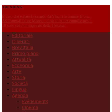
TRENDING:
È vero che è stato Leonardo da Vinci a inventare la bic...
AS Roma-Réal de Madrid : droit au but et contrôle très ...
10 cose che non sapevate della Toscana
Editoriale
Itinerari
Brev’Italia
Primo piano
Attualità
Economia
Arte
Storia
Società
Lingua
Agenda
Événements
Cinema