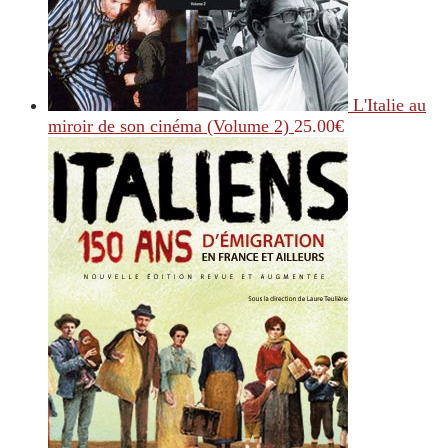
L'Italie au
miroir de son cinéma (Volume 2)
25.00
€