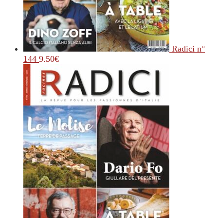
Radici n°
144
9.50
€