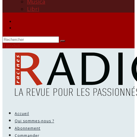
Musica
Libri
0 produit
Accueil
Qui sommes-nous ?
Abonnement
Commander