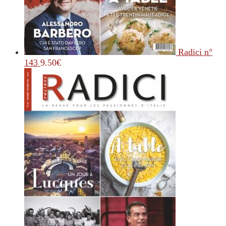
Radici n°
143
9.50
€