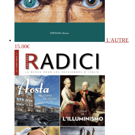
L'AUTRE
15.00
€