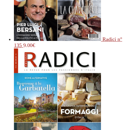
Radici n°
135
9.00
€