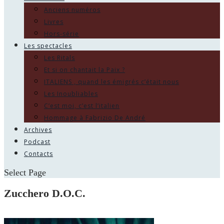
Anciens numéros
Livres
Hors-série
Les spectacles
Les Ritals
Et si on chantait la Paix ?
ITALIENS , quand les émigrés c’était nous
Les Inoubliables
C’est moi, c’est l’italien
Hommage à Fabrizio De André
Archives
Podcast
Contacts
Select Page
Zucchero D.O.C.