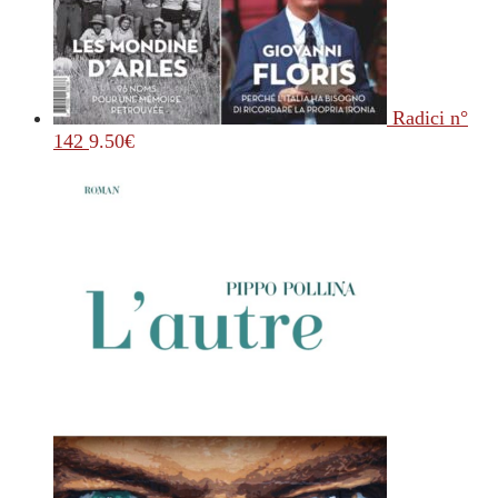
Radici n°
142
9.50
€