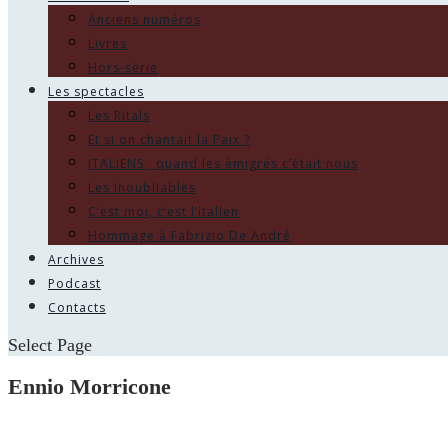
Anciens numéros
Livres
Hors-série
Les spectacles
Les Ritals
Et si on chantait la Paix ?
ITALIENS , quand les émigrés c’était nous
Les Inoubliables
C’est moi, c’est l’italien
Hommage à Fabrizio De André
Archives
Podcast
Contacts
Select Page
Ennio Morricone