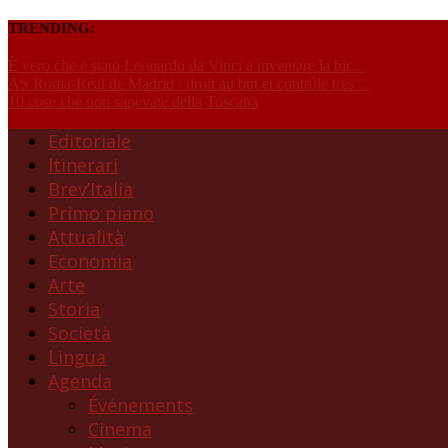
TRENDING:
È vero che è stato Leonardo da Vinci a inventare la bic...
AS Roma-Réal de Madrid : droit au but et contrôle très ...
10 cose che non sapevate della Toscana
Editoriale
Itinerari
Brev’Italia
Primo piano
Attualità
Economia
Arte
Storia
Società
Lingua
Agenda
Événements
Cinema