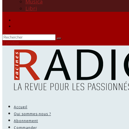
Musica
Libri
0 produit
Accueil
Qui sommes-nous ?
Abonnement
Commander