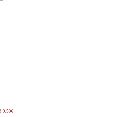
3
9.50
€