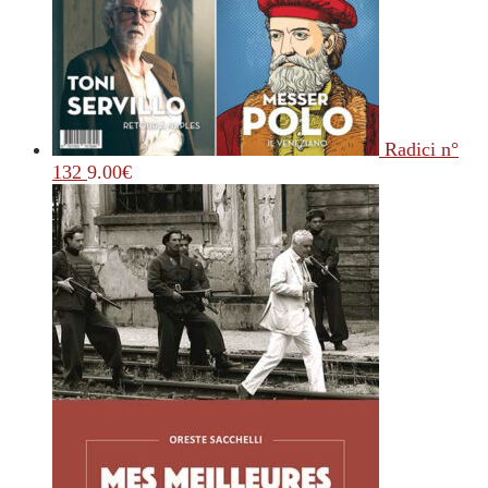
Radici n°
132
9.00
€