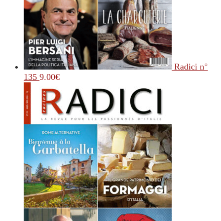
Radici n°
135
9.00
€