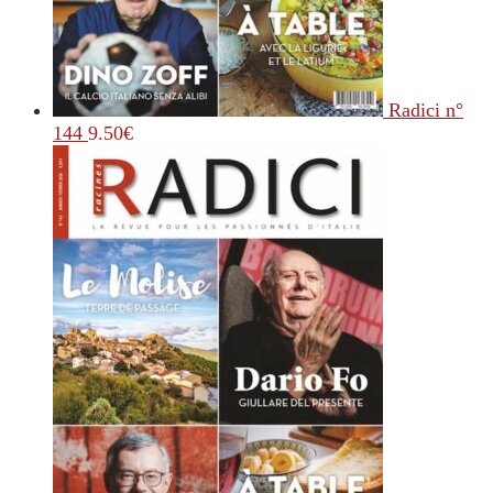
Radici n°
144
9.50
€