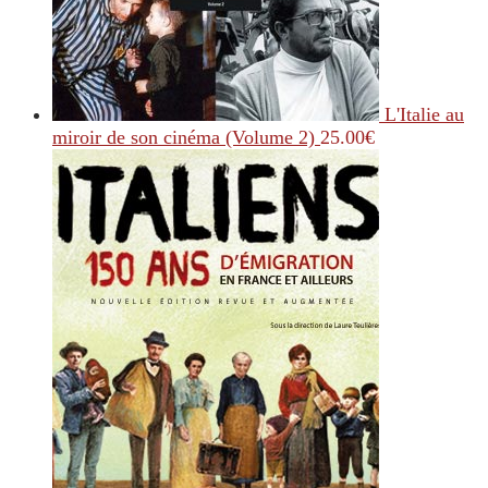
L'Italie au
miroir de son cinéma (Volume 2)
25.00
€