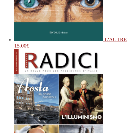
L'AUTRE
15.00
€