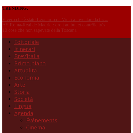
TRENDING:
È vero che è stato Leonardo da Vinci a inventare la bic...
AS Roma-Réal de Madrid : droit au but et contrôle très ...
10 cose che non sapevate della Toscana
Editoriale
Itinerari
Brev’Italia
Primo piano
Attualità
Economia
Arte
Storia
Società
Lingua
Agenda
Événements
Cinema