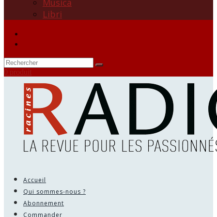
Musica
Libri
0 produit
Accueil
Qui sommes-nous ?
Abonnement
Commander