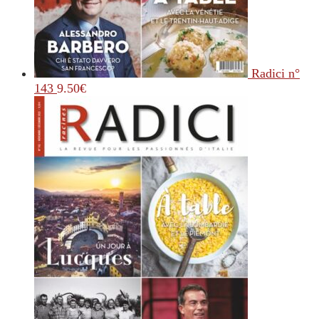
Radici n°
143
9.50
€