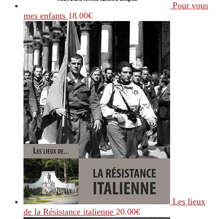
Pour vous
mes enfants
18.00
€
Les lieux
de la Résistance italienne
20.00
€