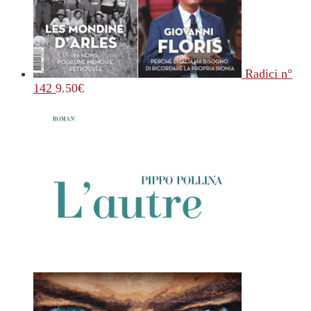
Radici n°
142
9.50
€