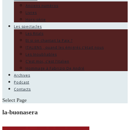
Anciens numéros
Livres
Hors-série
Les spectacles
Les Ritals
Et si on chantait la Paix ?
ITALIENS , quand les émigrés c’était nous
Les Inoubliables
C’est moi, c’est l’italien
Hommage à Fabrizio De André
Archives
Podcast
Contacts
Select Page
la-buonasera