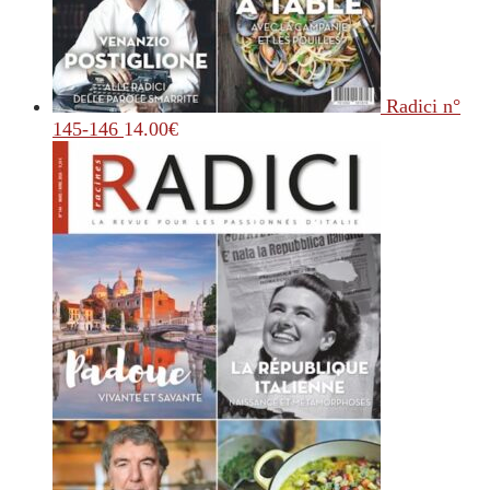
Radici n°
145-146
14.00
€