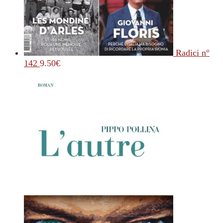
Radici n°
142
9.50
€