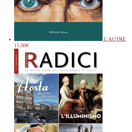
L'AUTRE
15.00
€