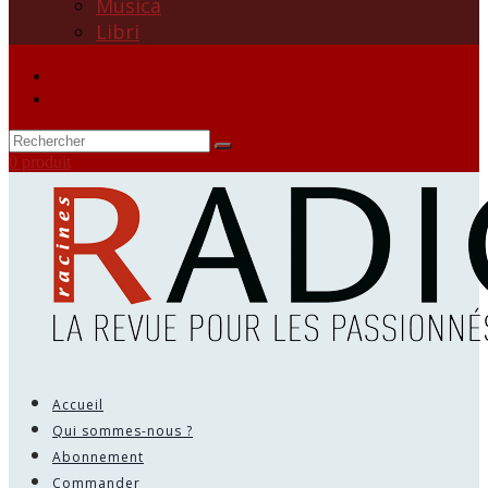
Musica
Libri
0 produit
Accueil
Qui sommes-nous ?
Abonnement
Commander