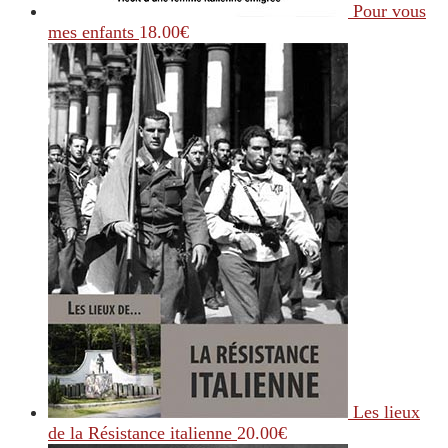
Pour vous
mes enfants
18.00
€
Les lieux
de la Résistance italienne
20.00
€