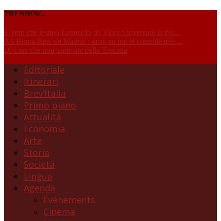
TRENDING:
È vero che è stato Leonardo da Vinci a inventare la bic...
AS Roma-Réal de Madrid : droit au but et contrôle très ...
10 cose che non sapevate della Toscana
Editoriale
Itinerari
Brev’Italia
Primo piano
Attualità
Economia
Arte
Storia
Società
Lingua
Agenda
Événements
Cinema