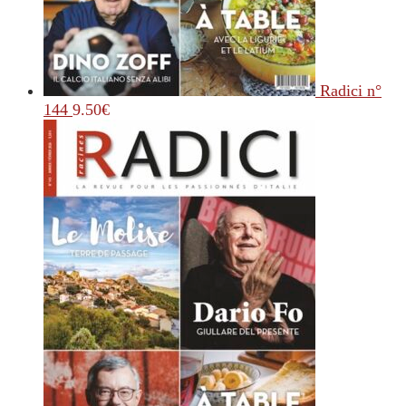
Radici n°
144
9.50
€