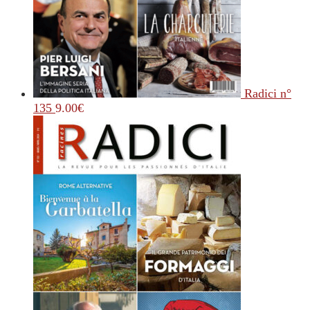
Radici n°
135
9.00
€