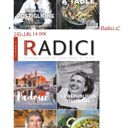
Radici n°
145-146
14.00
€