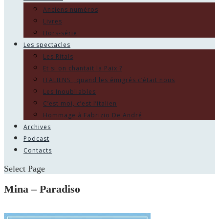
Anciens numéros
Livres
Hors-série
Les spectacles
Les Ritals
Et si on chantait la Paix ?
ITALIENS , quand les émigrés c’était nous
Les Inoubliables
C’est moi, c’est l’italien
Hommage à Fabrizio De André
Archives
Podcast
Contacts
Select Page
Mina – Paradiso