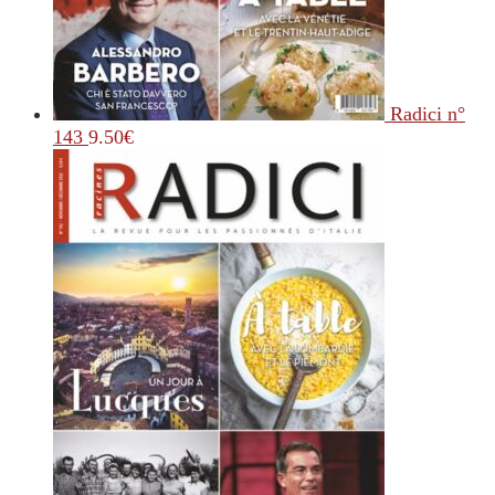
Radici n°
143
9.50
€