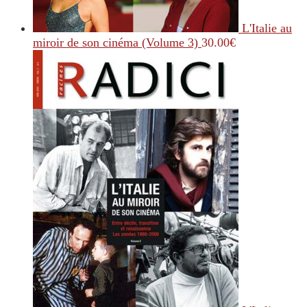
L'Italie au
miroir de son cinéma (Volume 3)
30.00
€