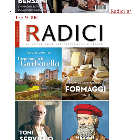
Radici n°
135
9.00
€