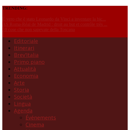
TRENDING:
È vero che è stato Leonardo da Vinci a inventare la bic...
AS Roma-Réal de Madrid : droit au but et contrôle très ...
10 cose che non sapevate della Toscana
Editoriale
Itinerari
Brev’Italia
Primo piano
Attualità
Economia
Arte
Storia
Società
Lingua
Agenda
Événements
Cinema