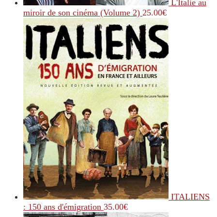
L'Italie au
miroir de son cinéma (Volume 2)
25.00
€
ITALIENS
: 150 ans d'émigration
35.00
€