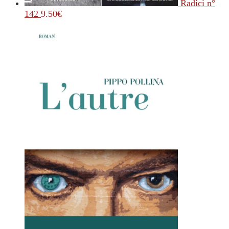
Radici n°
142
9.50
€