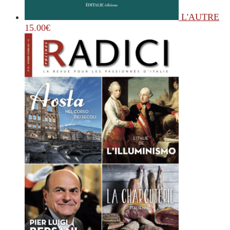
L'AUTRE
15.00
€