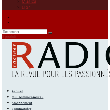
Musica
Libri
0 produit
Accueil
Qui sommes-nous ?
Abonnement
Commander