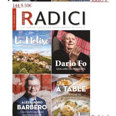
Radici n°
144
9.50
€