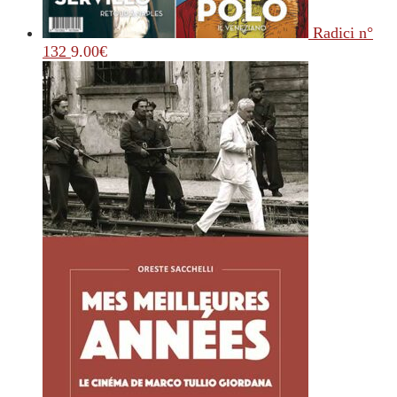
Radici n°
132
9.00
€