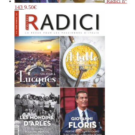
Radici n°
143
9.50
€