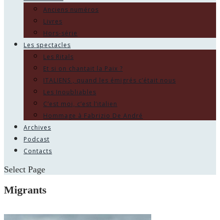
Anciens numéros
Livres
Hors-série
Les spectacles
Les Ritals
Et si on chantait la Paix ?
ITALIENS , quand les émigrés c’était nous
Les Inoubliables
C’est moi, c’est l’italien
Hommage à Fabrizio De André
Archives
Podcast
Contacts
Select Page
Migrants