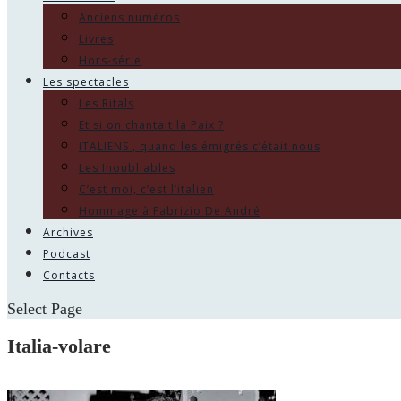
Anciens numéros
Livres
Hors-série
Les spectacles
Les Ritals
Et si on chantait la Paix ?
ITALIENS , quand les émigrés c’était nous
Les Inoubliables
C’est moi, c’est l’italien
Hommage à Fabrizio De André
Archives
Podcast
Contacts
Select Page
Italia-volare