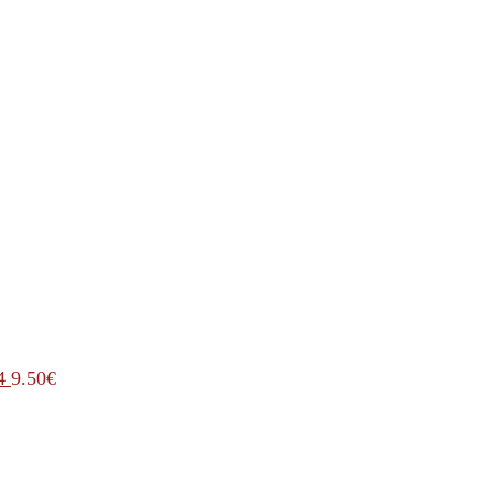
4
9.50
€