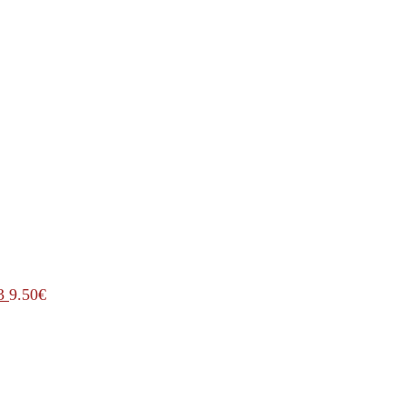
3
9.50
€