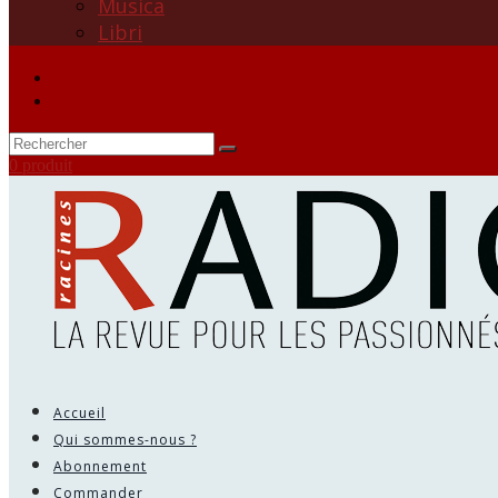
Musica
Libri
0 produit
Accueil
Qui sommes-nous ?
Abonnement
Commander