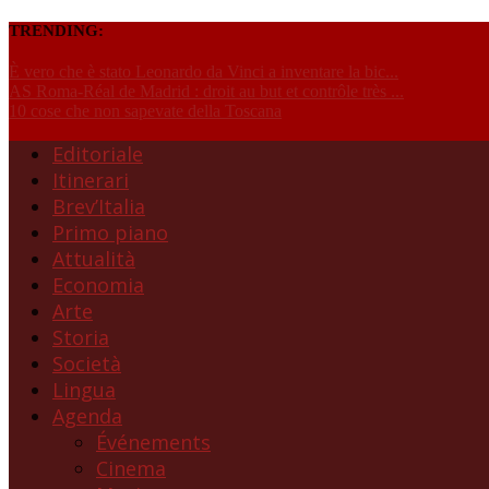
TRENDING:
È vero che è stato Leonardo da Vinci a inventare la bic...
AS Roma-Réal de Madrid : droit au but et contrôle très ...
10 cose che non sapevate della Toscana
Editoriale
Itinerari
Brev’Italia
Primo piano
Attualità
Economia
Arte
Storia
Società
Lingua
Agenda
Événements
Cinema