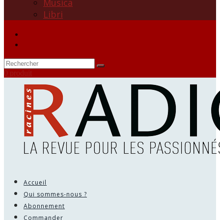
Musica
Libri
0 produit
Accueil
Qui sommes-nous ?
Abonnement
Commander