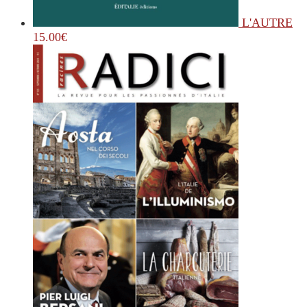
L'AUTRE
15.00
€