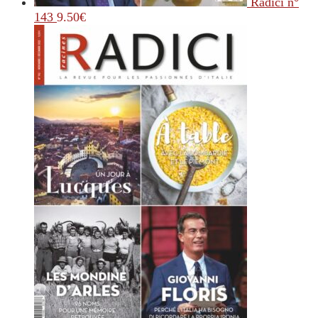
Radici n°
143
9.50
€