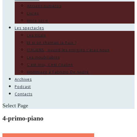
Anciens numéros
Livres
Hors-série
Les spectacles
Les Ritals
Et si on chantait la Paix ?
ITALIENS , quand les émigrés c’était nous
Les Inoubliables
C’est moi, c’est l’italien
Hommage à Fabrizio De André
Archives
Podcast
Contacts
Select Page
4-primo-piano