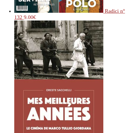
Radici n°
132
9.00
€