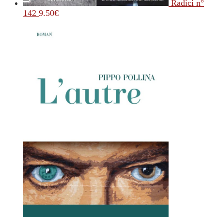
Radici n°
142
9.50
€