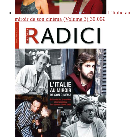
L'Italie au
miroir de son cinéma (Volume 3)
30.00
€