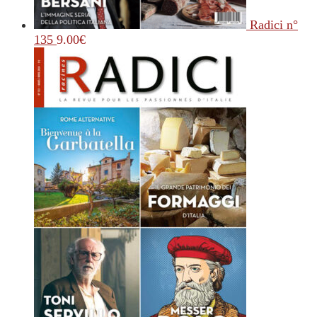
Radici n°
135
9.00
€