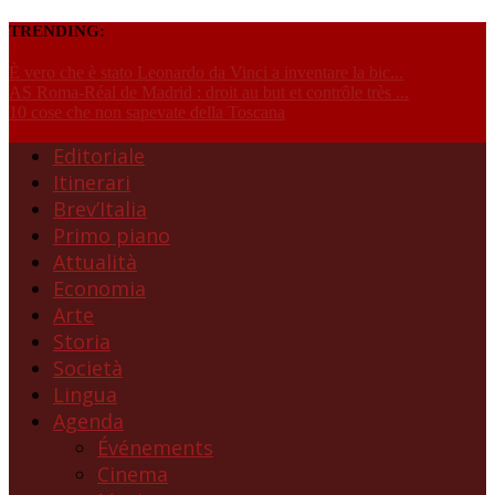
TRENDING:
È vero che è stato Leonardo da Vinci a inventare la bic...
AS Roma-Réal de Madrid : droit au but et contrôle très ...
10 cose che non sapevate della Toscana
Editoriale
Itinerari
Brev’Italia
Primo piano
Attualità
Economia
Arte
Storia
Società
Lingua
Agenda
Événements
Cinema