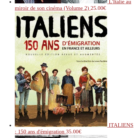
L'Italie au
miroir de son cinéma (Volume 2)
25.00
€
ITALIENS
: 150 ans d'émigration
35.00
€