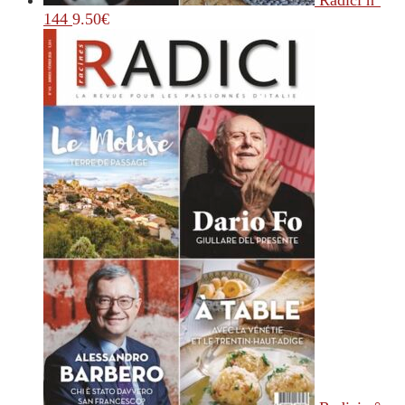
Radici n°
144
9.50
€