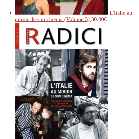
L'Italie au
miroir de son cinéma (Volume 3)
30.00
€