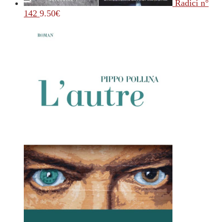
Radici n°
142
9.50
€