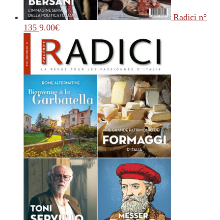
Radici n°
135
9.00
€