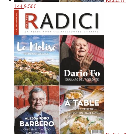
Radici n°
144
9.50
€