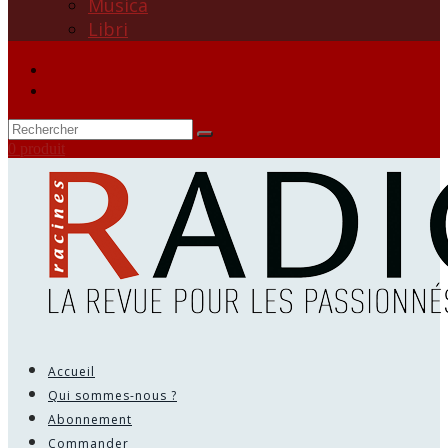
Musica
Libri
0 produit
Accueil
Qui sommes-nous ?
Abonnement
Commander