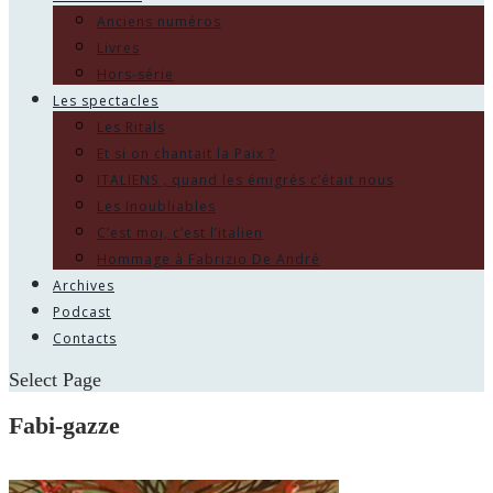
Anciens numéros
Livres
Hors-série
Les spectacles
Les Ritals
Et si on chantait la Paix ?
ITALIENS , quand les émigrés c’était nous
Les Inoubliables
C’est moi, c’est l’italien
Hommage à Fabrizio De André
Archives
Podcast
Contacts
Select Page
Fabi-gazze