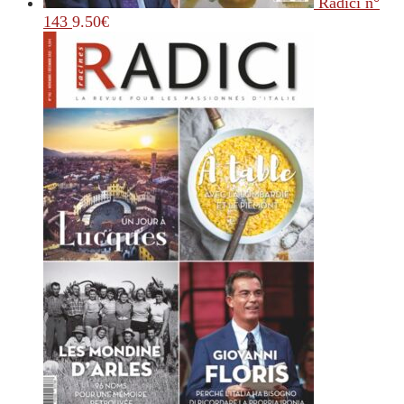
Radici n°
143
9.50
€