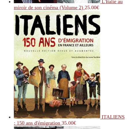
L'Italie au
miroir de son cinéma (Volume 2)
25.00
€
ITALIENS
: 150 ans d'émigration
35.00
€