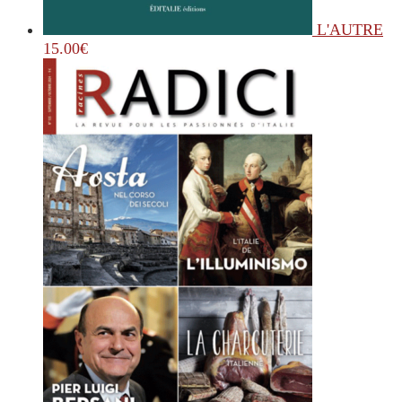
L'AUTRE
15.00
€