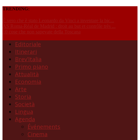
TRENDING:
È vero che è stato Leonardo da Vinci a inventare la bic...
AS Roma-Réal de Madrid : droit au but et contrôle très ...
10 cose che non sapevate della Toscana
Editoriale
Itinerari
Brev’Italia
Primo piano
Attualità
Economia
Arte
Storia
Società
Lingua
Agenda
Événements
Cinema