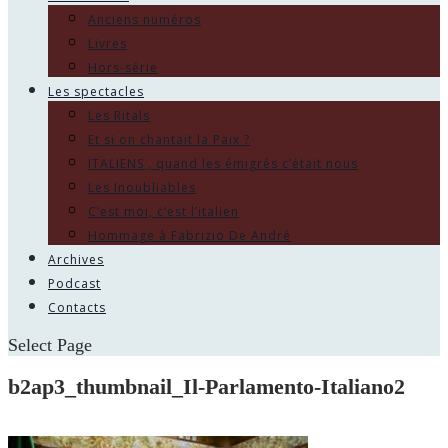
Anciens numéros
Livres
Hors-série
Les spectacles
Les Ritals
Et si on chantait la Paix ?
ITALIENS , quand les émigrés c’était nous
Les Inoubliables
C’est moi, c’est l’italien
Hommage à Fabrizio De André
Archives
Podcast
Contacts
Select Page
b2ap3_thumbnail_Il-Parlamento-Italiano2