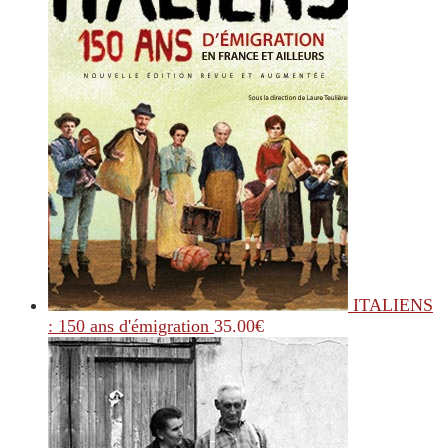
ITALIENS
: 150 ans d'émigration
35.00
€