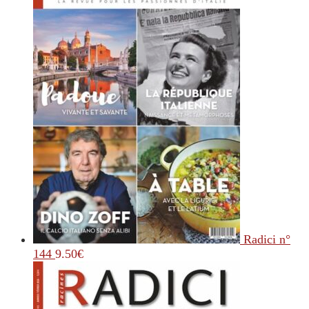
Radici n°
144
9.50
€