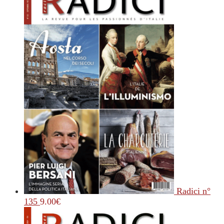
Radici n°
135
9.00
€