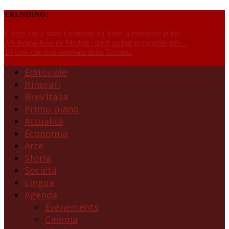
TRENDING:
È vero che è stato Leonardo da Vinci a inventare la bic...
AS Roma-Réal de Madrid : droit au but et contrôle très ...
10 cose che non sapevate della Toscana
Editoriale
Itinerari
Brev’Italia
Primo piano
Attualità
Economia
Arte
Storia
Società
Lingua
Agenda
Événements
Cinema