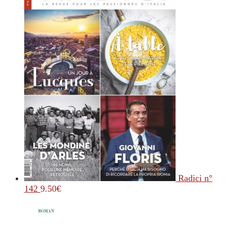
Radici n°
142
9.50
€