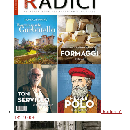
Radici n°
132
9.00
€