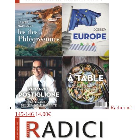
Radici n°
145-146
14.00
€