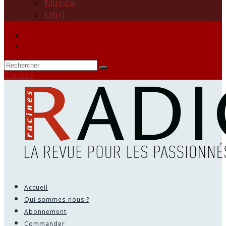
Musica
Libri
0 produit
Accueil
Qui sommes-nous ?
Abonnement
Commander