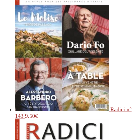
Radici n°
143
9.50
€