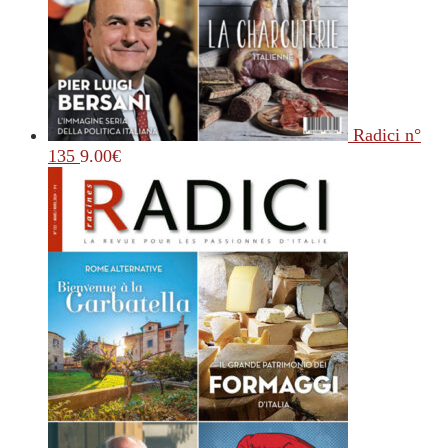
Radici n°
135
9.00
€