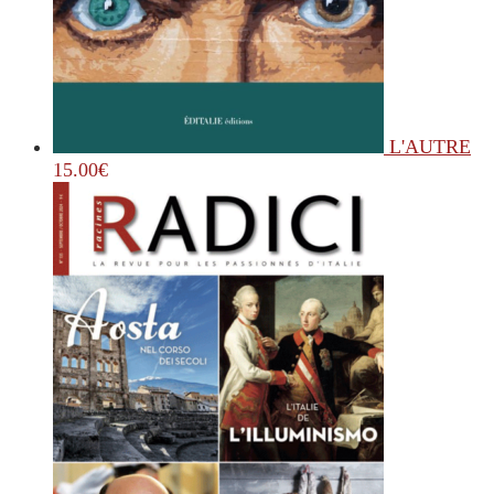
L'AUTRE
15.00
€