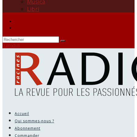
Musica
Libri
0 produit
Accueil
Qui sommes-nous ?
Abonnement
Commander