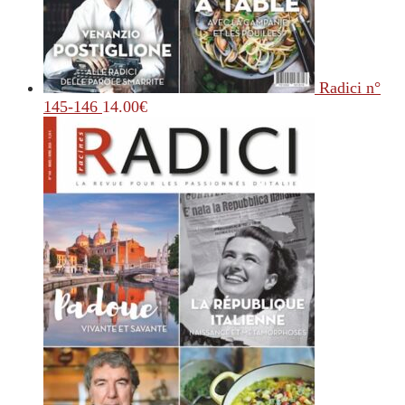
Radici n°
145-146
14.00
€