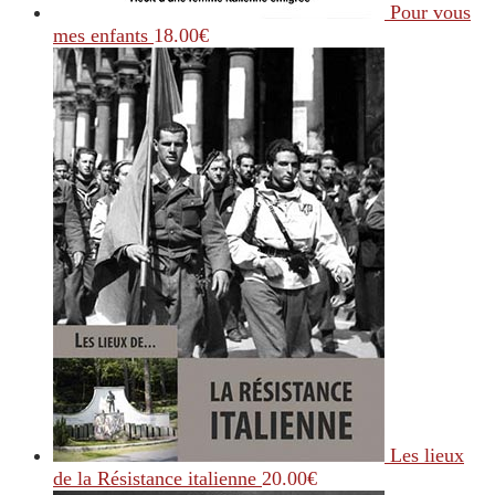
Pour vous
mes enfants
18.00
€
Les lieux
de la Résistance italienne
20.00
€