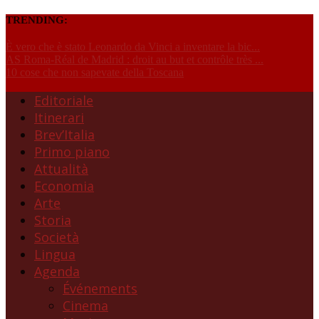
TRENDING:
È vero che è stato Leonardo da Vinci a inventare la bic...
AS Roma-Réal de Madrid : droit au but et contrôle très ...
10 cose che non sapevate della Toscana
Editoriale
Itinerari
Brev’Italia
Primo piano
Attualità
Economia
Arte
Storia
Società
Lingua
Agenda
Événements
Cinema