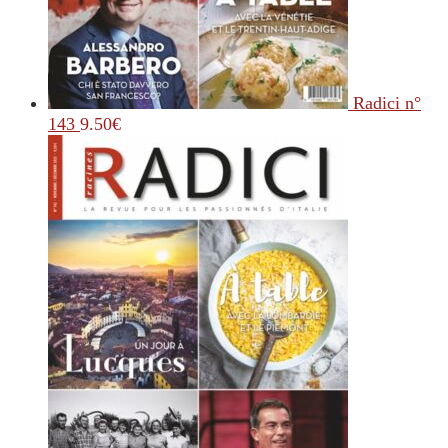
Radici n°
143
9.50
€