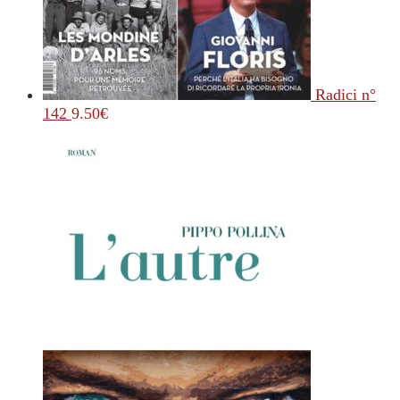
Radici n°
142
9.50
€