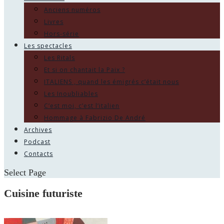
Anciens numéros
Livres
Hors-série
Les spectacles
Les Ritals
Et si on chantait la Paix ?
ITALIENS , quand les émigrés c’était nous
Les Inoubliables
C’est moi, c’est l’italien
Hommage à Fabrizio De André
Archives
Podcast
Contacts
Select Page
Cuisine futuriste