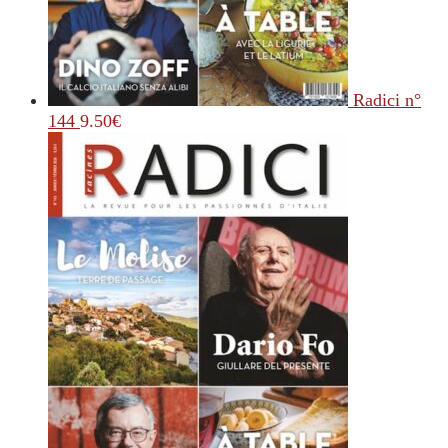
Radici n°
144
9.50
€