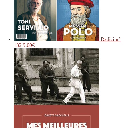
Radici n°
132
9.00
€