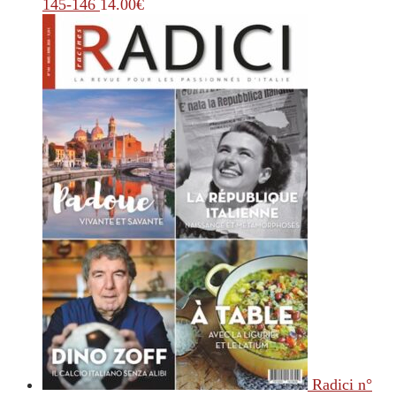
145-146
14.00
€
Radici n°