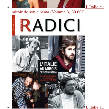
L'Italie au
miroir de son cinéma (Volume 3)
30.00
€
L'Italie au