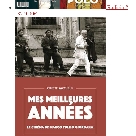
Radici n°
132
9.00
€