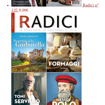
Radici n°
135
9.00
€