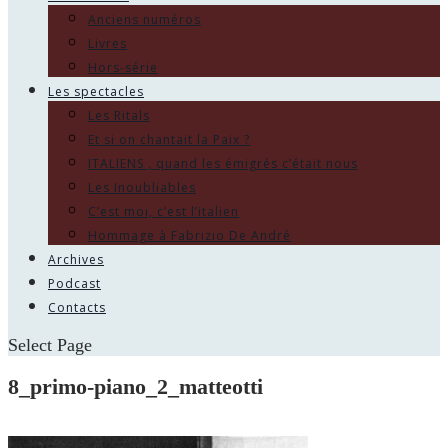
Anciens numéros
Livres
Hors-série
Les spectacles
Les Ritals
Et si on chantait la Paix ?
ITALIENS , quand les émigrés c’était nous
Les Inoubliables
C’est moi, c’est l’italien
Hommage à Fabrizio De André
Archives
Podcast
Contacts
Select Page
8_primo-piano_2_matteotti