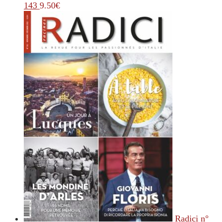
143
9.50
€
Radici n°