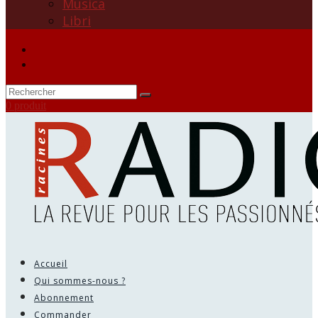
Musica
Libri
0 produit
Accueil
Qui sommes-nous ?
Abonnement
Commander