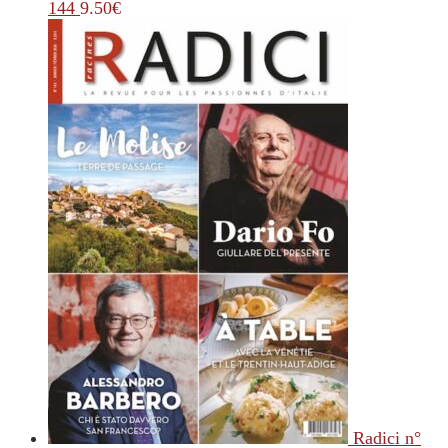
144
9.50
€
Radici n°