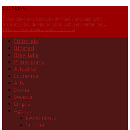
TRENDING:
È vero che è stato Leonardo da Vinci a inventare la bic...
AS Roma-Réal de Madrid : droit au but et contrôle très ...
10 cose che non sapevate della Toscana
Editoriale
Itinerari
Brev’Italia
Primo piano
Attualità
Economia
Arte
Storia
Società
Lingua
Agenda
Événements
Cinema