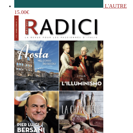
L'AUTRE
15.00
€