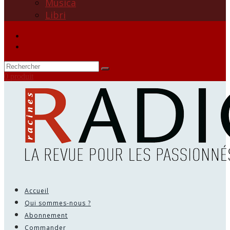
Musica
Libri
0 produit
Accueil
Qui sommes-nous ?
Abonnement
Commander