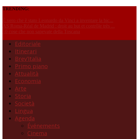
TRENDING:
È vero che è stato Leonardo da Vinci a inventare la bic...
AS Roma-Réal de Madrid : droit au but et contrôle très ...
10 cose che non sapevate della Toscana
Editoriale
Itinerari
Brev’Italia
Primo piano
Attualità
Economia
Arte
Storia
Società
Lingua
Agenda
Événements
Cinema