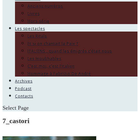
Anciens numéros
Livres
Hors-série
Les spectacles
Les Ritals
Et si on chantait la Paix ?
ITALIENS , quand les émigrés c’était nous
Les Inoubliables
C’est moi, c’est l’italien
Hommage à Fabrizio De André
Archives
Podcast
Contacts
Select Page
7_castori