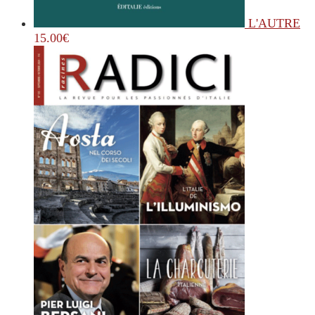
L'AUTRE
15.00
€