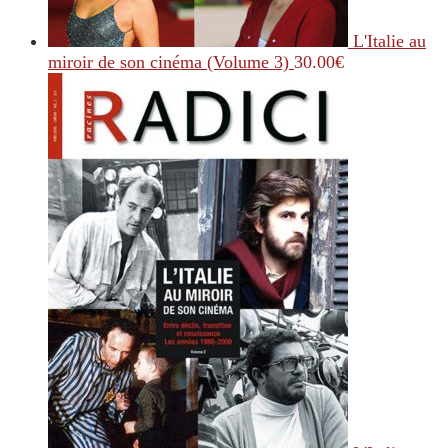
L'Italie au
miroir de son cinéma (Volume 3)
30.00
€