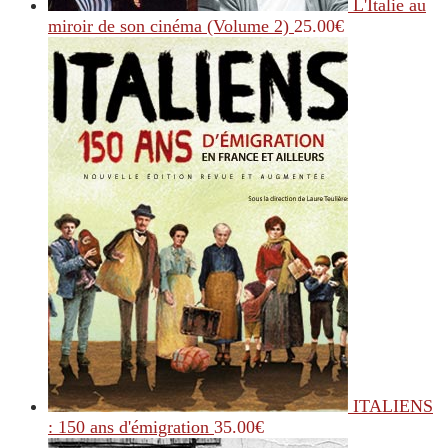
L'Italie au
miroir de son cinéma (Volume 2)
25.00
€
ITALIENS
: 150 ans d'émigration
35.00
€