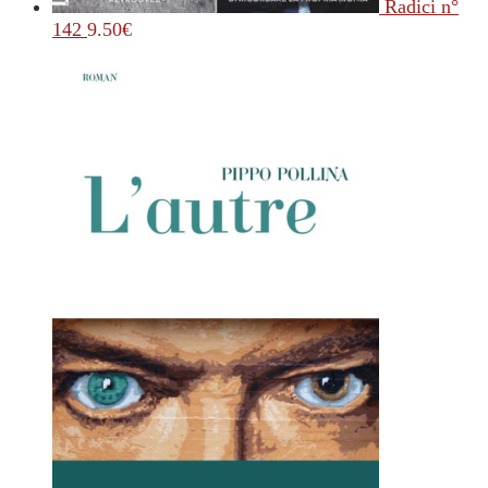
Radici n°
142
9.50
€