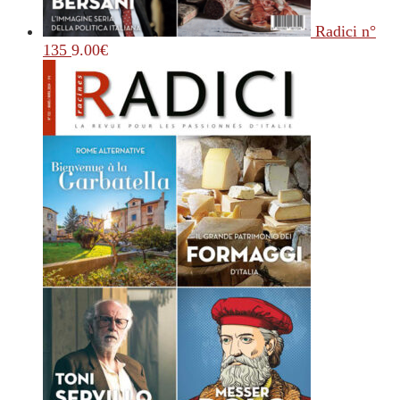
Radici n°
135
9.00
€