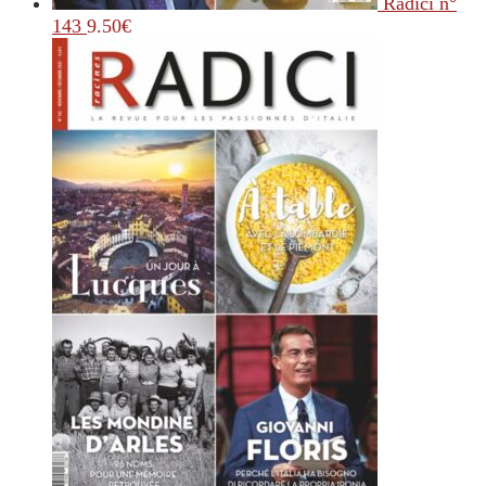
Radici n°
143
9.50
€