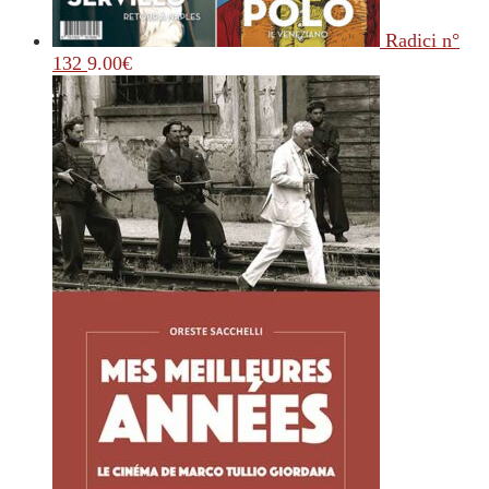
Radici n°
132
9.00
€