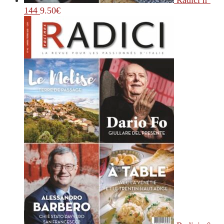
Radici n°
144
9.50
€