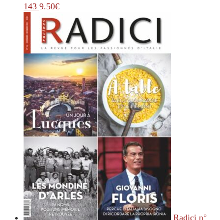
143
9.50
€
Radici n°