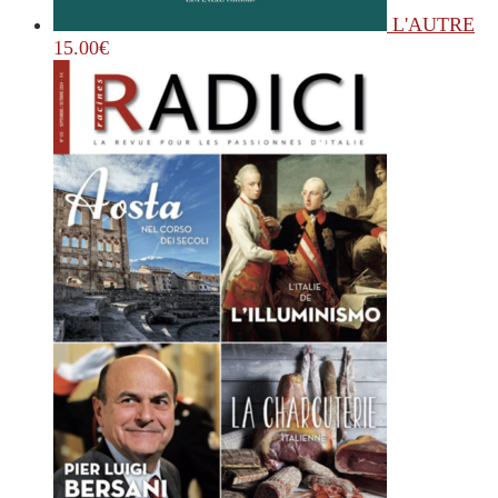
L'AUTRE
15.00
€