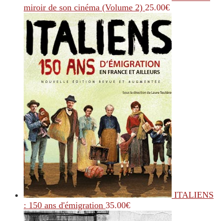
miroir de son cinéma (Volume 2)
25.00
€
ITALIENS
: 150 ans d'émigration
35.00
€