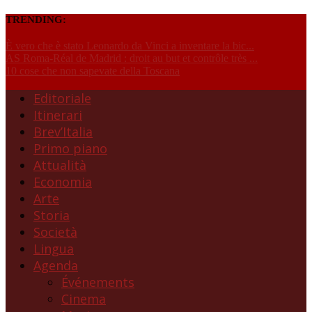
TRENDING:
È vero che è stato Leonardo da Vinci a inventare la bic...
AS Roma-Réal de Madrid : droit au but et contrôle très ...
10 cose che non sapevate della Toscana
Editoriale
Itinerari
Brev’Italia
Primo piano
Attualità
Economia
Arte
Storia
Società
Lingua
Agenda
Événements
Cinema