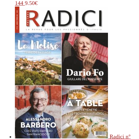
144
9.50
€
Radici n°