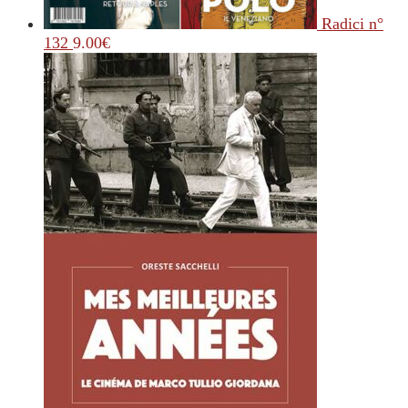
Radici n°
132
9.00
€