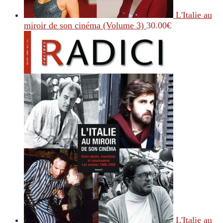
L'Italie au
miroir de son cinéma (Volume 3)
30.00
€
L'Italie au