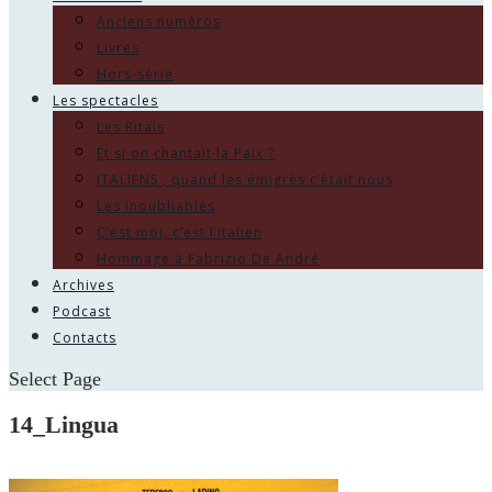
Anciens numéros
Livres
Hors-série
Les spectacles
Les Ritals
Et si on chantait la Paix ?
ITALIENS , quand les émigrés c’était nous
Les Inoubliables
C’est moi, c’est l’italien
Hommage à Fabrizio De André
Archives
Podcast
Contacts
Select Page
14_Lingua