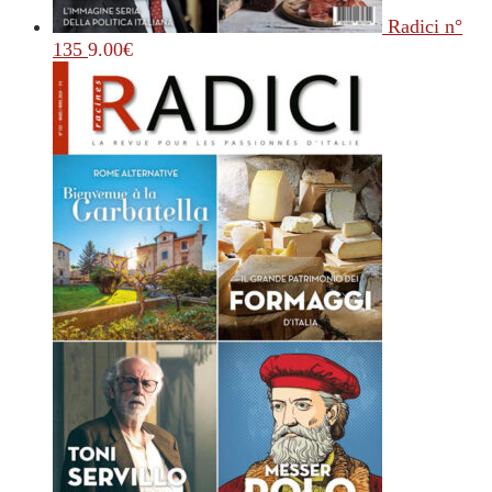
Radici n°
135
9.00
€