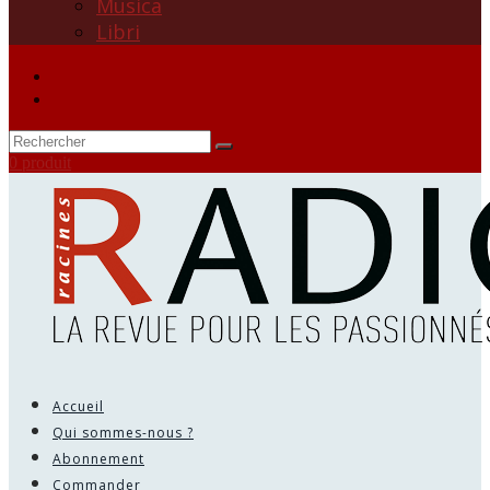
Musica
Libri
0 produit
Accueil
Qui sommes-nous ?
Abonnement
Commander