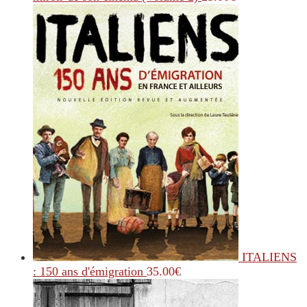
ITALIENS
: 150 ans d'émigration
35.00
€