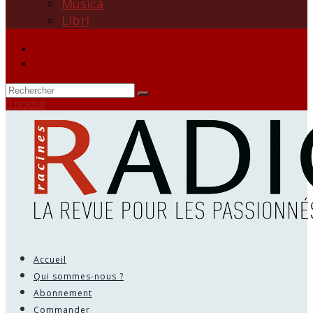
Musica
Libri
0 produit
Accueil
Qui sommes-nous ?
Abonnement
Commander