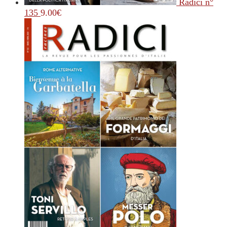
Radici n°
135
9.00
€