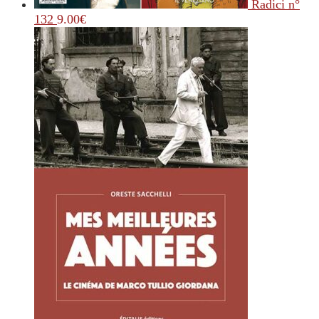
Radici n°
132
9.00
€