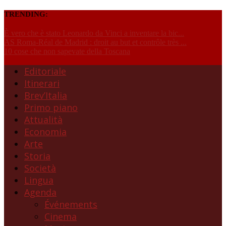
TRENDING:
È vero che è stato Leonardo da Vinci a inventare la bic...
AS Roma-Réal de Madrid : droit au but et contrôle très ...
10 cose che non sapevate della Toscana
Editoriale
Itinerari
Brev’Italia
Primo piano
Attualità
Economia
Arte
Storia
Società
Lingua
Agenda
Événements
Cinema