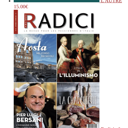
L'AUTRE
15.00
€