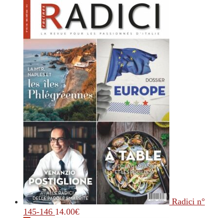
Radici n°
145-146
14.00
€