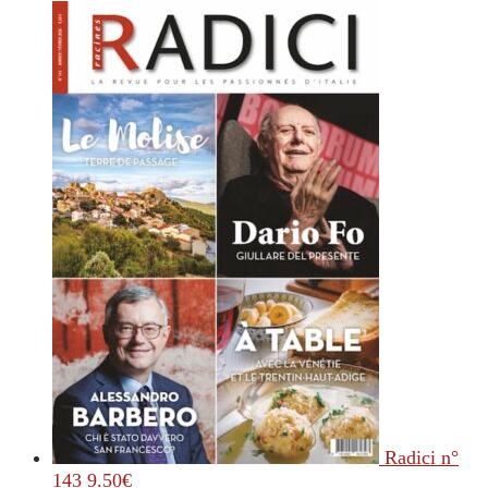
Radici n°
143
9.50
€