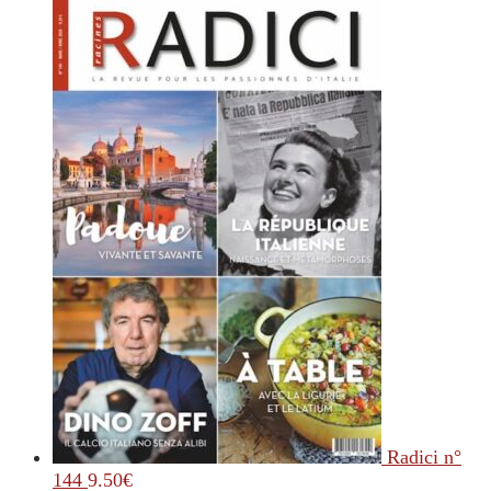
Radici n°
144
9.50
€