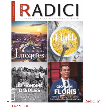
Radici n°
142
9.50
€