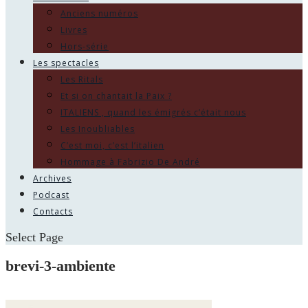
Anciens numéros
Livres
Hors-série
Les spectacles
Les Ritals
Et si on chantait la Paix ?
ITALIENS , quand les émigrés c’était nous
Les Inoubliables
C’est moi, c’est l’italien
Hommage à Fabrizio De André
Archives
Podcast
Contacts
Select Page
brevi-3-ambiente