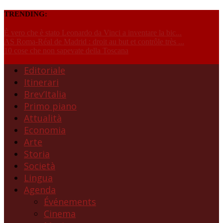
TRENDING:
È vero che è stato Leonardo da Vinci a inventare la bic...
AS Roma-Réal de Madrid : droit au but et contrôle très ...
10 cose che non sapevate della Toscana
Editoriale
Itinerari
Brev’Italia
Primo piano
Attualità
Economia
Arte
Storia
Società
Lingua
Agenda
Événements
Cinema