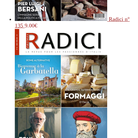
Radici n°
135
9.00
€