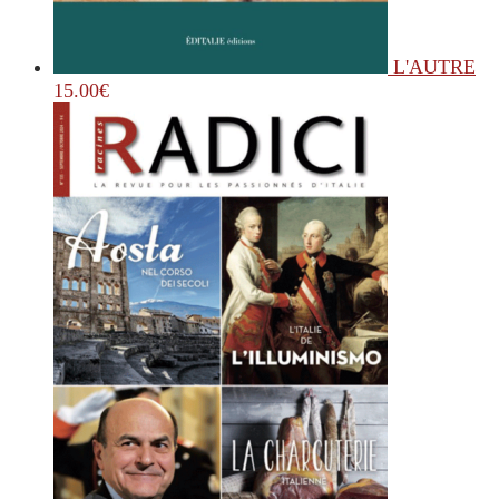
L'AUTRE
15.00
€