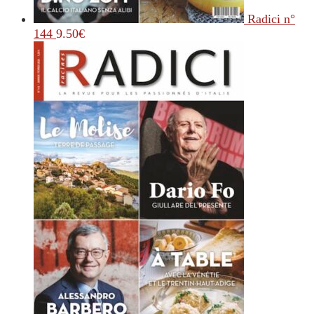
Radici n°
144
9.50
€