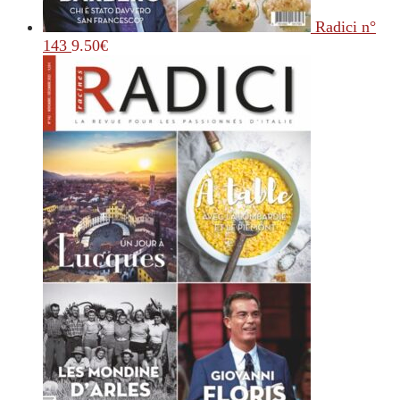
Radici n°
143
9.50
€