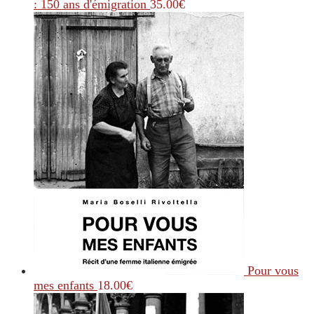
: 150 ans d'émigration
35.00
€
Pour vous
mes enfants
18.00
€