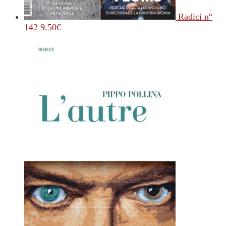
Radici n°
142
9.50
€