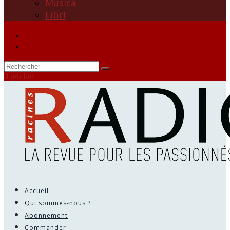
Musica
Libri
0 produit
Accueil
Qui sommes-nous ?
Abonnement
Commander