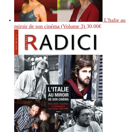
L'Italie au
miroir de son cinéma (Volume 3)
30.00
€