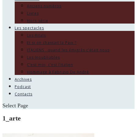
Anciens numéros
Livres
Hors-série
Les spectacles
Les Ritals
Et si on chantait la Paix ?
ITALIENS , quand les émigrés c’était nous
Les Inoubliables
C’est moi, c’est l’italien
Hommage à Fabrizio De André
Archives
Podcast
Contacts
Select Page
1_arte