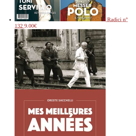
Radici n°
132
9.00
€