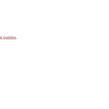
t traitées
.