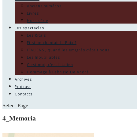
Anciens numéros
Livres
Hors-série
Les spectacles
Les Ritals
Et si on chantait la Paix ?
ITALIENS , quand les émigrés c’était nous
Les Inoubliables
C’est moi, c’est l’italien
Hommage à Fabrizio De André
Archives
Podcast
Contacts
Select Page
4_Memoria