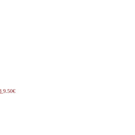
3
9.50
€