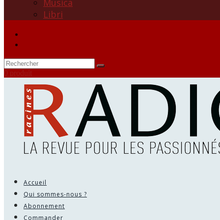
Musica
Libri
0 produit
Accueil
Qui sommes-nous ?
Abonnement
Commander