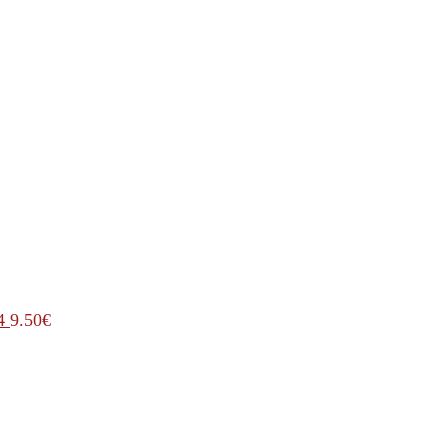
4
9.50
€