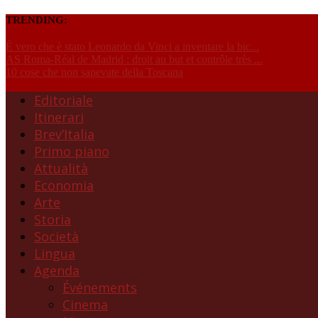
TRENDING:
È vero che è stato Leonardo da Vinci a inventare la bic...
AS Roma-Réal de Madrid : droit au but et contrôle très ...
10 cose che non sapevate della Toscana
Editoriale
Itinerari
Brev’Italia
Primo piano
Attualità
Economia
Arte
Storia
Società
Lingua
Agenda
Événements
Cinema