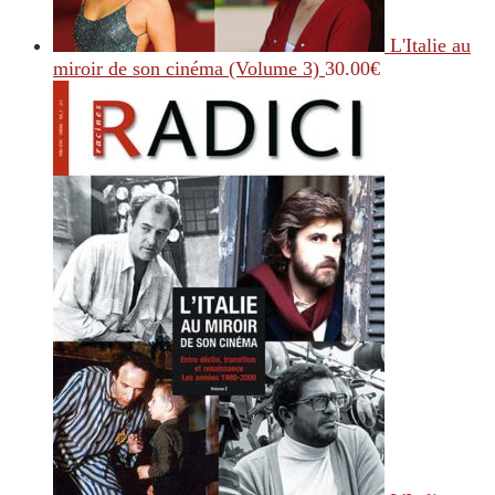
L'Italie au
miroir de son cinéma (Volume 3)
30.00
€