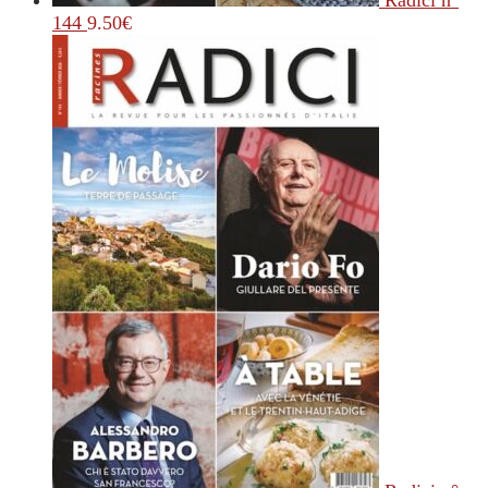
Radici n°
144
9.50
€