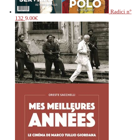
Radici n°
132
9.00
€