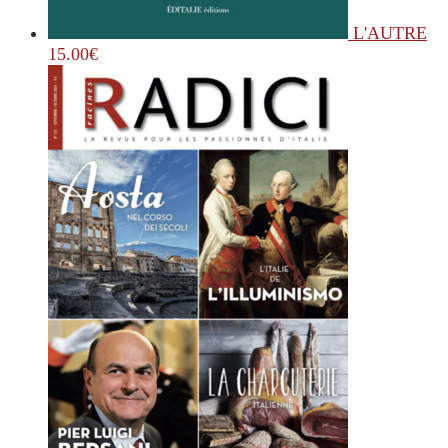
L'AUTRE
15.00
€