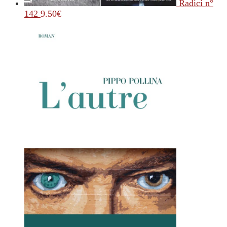
Radici n°
142
9.50
€