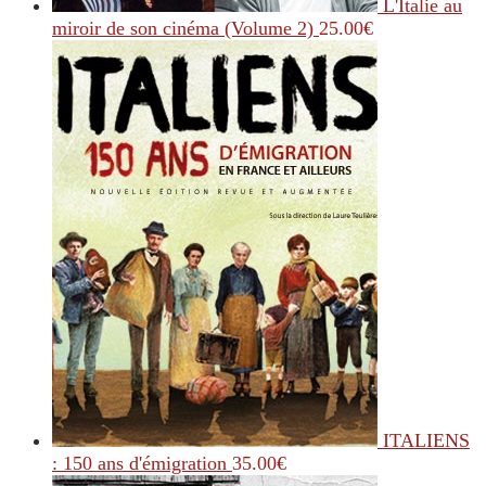
L'Italie au
miroir de son cinéma (Volume 2)
25.00
€
ITALIENS
: 150 ans d'émigration
35.00
€