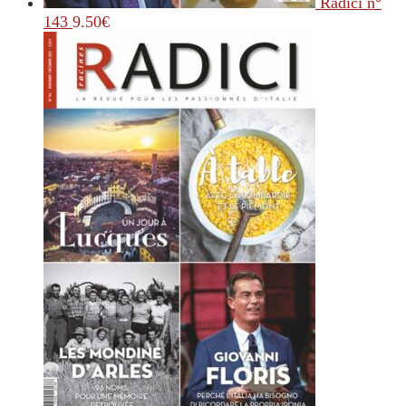
Radici n°
143
9.50
€