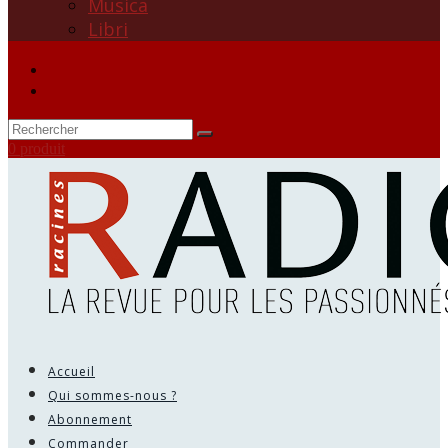
Musica
Libri
0 produit
Accueil
Qui sommes-nous ?
Abonnement
Commander