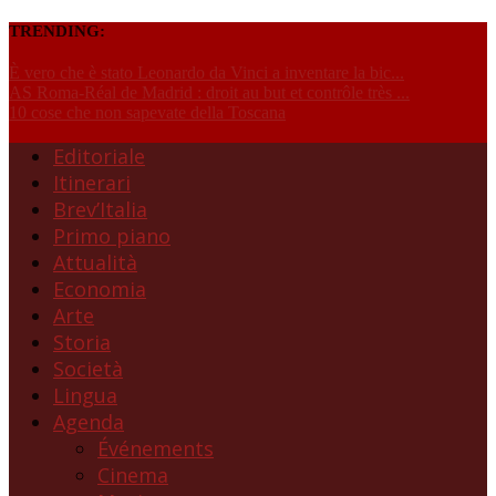
TRENDING:
È vero che è stato Leonardo da Vinci a inventare la bic...
AS Roma-Réal de Madrid : droit au but et contrôle très ...
10 cose che non sapevate della Toscana
Editoriale
Itinerari
Brev’Italia
Primo piano
Attualità
Economia
Arte
Storia
Società
Lingua
Agenda
Événements
Cinema