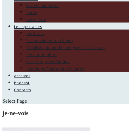
Anciens numéros
Livres
Hors-série
Les spectacles
Les Ritals
Et si on chantait la Paix ?
ITALIENS , quand les émigrés c’était nous
Les Inoubliables
C’est moi, c’est l’italien
Hommage à Fabrizio De André
Archives
Podcast
Contacts
Select Page
je-ne-vois