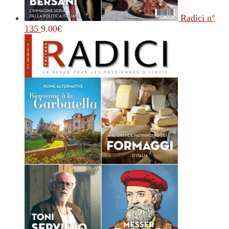
Radici n°
135
9.00
€