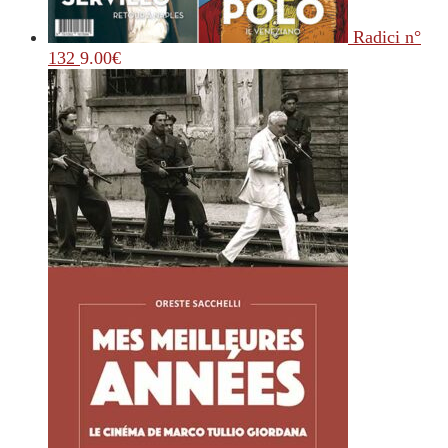
Radici n°
132
9.00
€