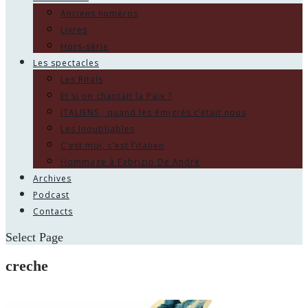
Anciens numéros
Livres
Hors-série
Les spectacles
Les Ritals
Et si on chantait la Paix ?
ITALIENS , quand les émigrés c’était nous
Les Inoubliables
C’est moi, c’est l’italien
Hommage à Fabrizio De André
Archives
Podcast
Contacts
Select Page
creche