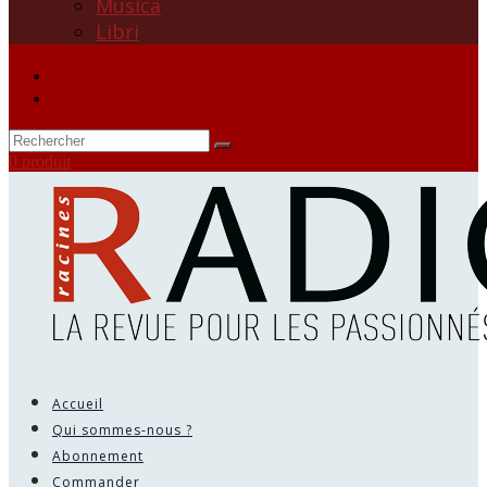
Musica
Libri
0 produit
Accueil
Qui sommes-nous ?
Abonnement
Commander