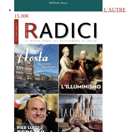
L'AUTRE
15.00
€