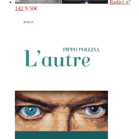
Radici n°
142
9.50
€