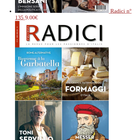
Radici n°
135
9.00
€