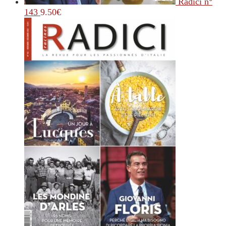
Radici n°
143
9.50
€