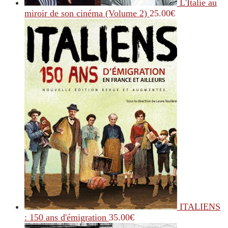
L'Italie au
miroir de son cinéma (Volume 2)
25.00
€
ITALIENS
: 150 ans d'émigration
35.00
€