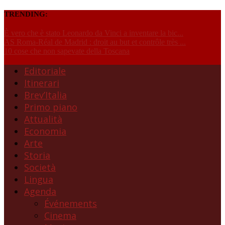
TRENDING:
È vero che è stato Leonardo da Vinci a inventare la bic...
AS Roma-Réal de Madrid : droit au but et contrôle très ...
10 cose che non sapevate della Toscana
Editoriale
Itinerari
Brev’Italia
Primo piano
Attualità
Economia
Arte
Storia
Società
Lingua
Agenda
Événements
Cinema