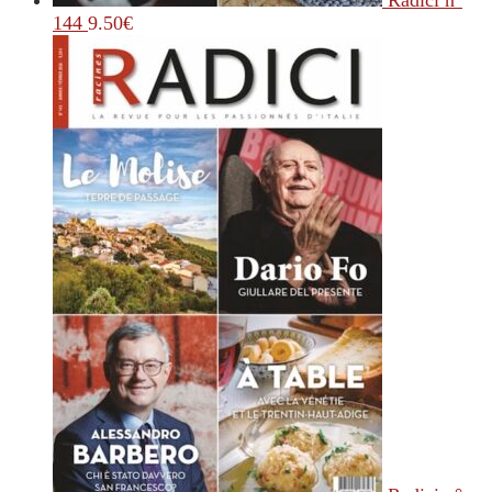
Radici n°
144
9.50
€