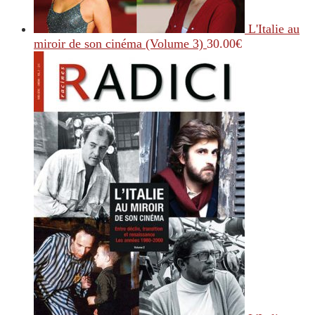
L'Italie au
miroir de son cinéma (Volume 3)
30.00
€