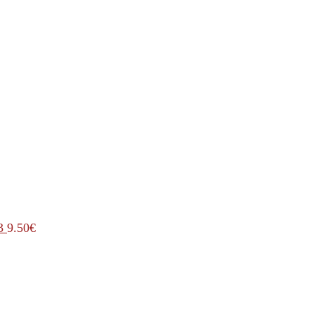
3
9.50
€