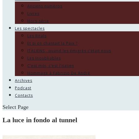
Anciens numéros
Livres
Hors-série
Les spectacles
Les Ritals
Et si on chantait la Paix ?
ITALIENS , quand les émigrés c’était nous
Les Inoubliables
C’est moi, c’est l’italien
Hommage à Fabrizio De André
Archives
Podcast
Contacts
Select Page
La luce in fondo al tunnel