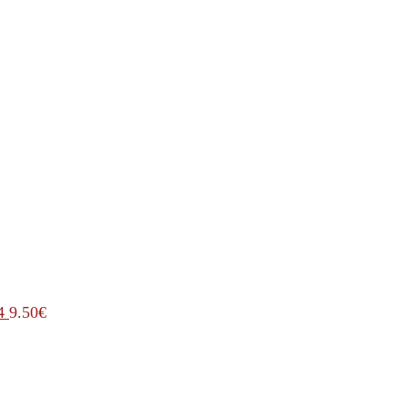
4
9.50
€