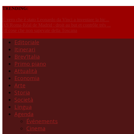
TRENDING:
È vero che è stato Leonardo da Vinci a inventare la bic...
AS Roma-Réal de Madrid : droit au but et contrôle très ...
10 cose che non sapevate della Toscana
Editoriale
Itinerari
Brev’Italia
Primo piano
Attualità
Economia
Arte
Storia
Società
Lingua
Agenda
Événements
Cinema