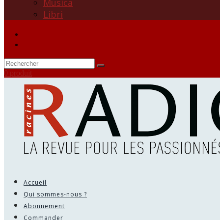
Musica
Libri
0 produit
Accueil
Qui sommes-nous ?
Abonnement
Commander