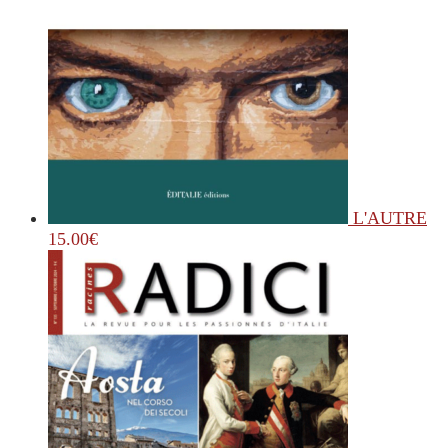
L'AUTRE
15.00
€