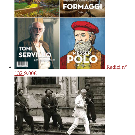
Radici n°
132
9.00
€