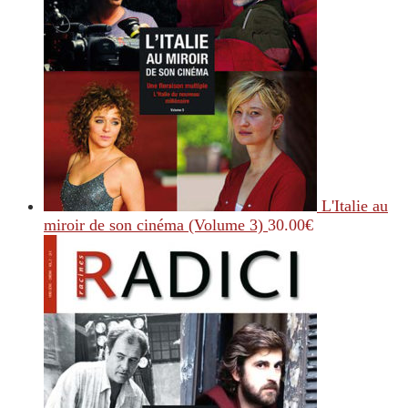
L'Italie au
miroir de son cinéma (Volume 3)
30.00
€