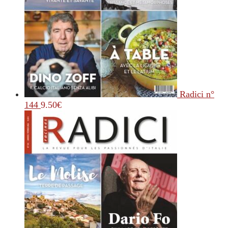
Radici n°
144
9.50
€