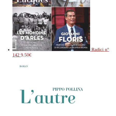
Radici n°
142
9.50
€