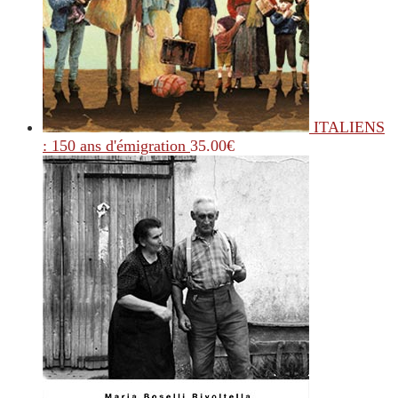
ITALIENS
: 150 ans d'émigration
35.00
€