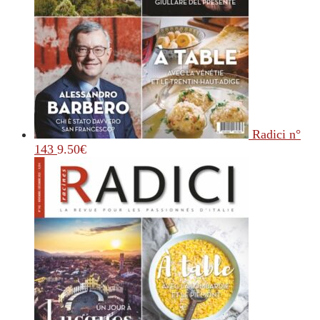
Radici n°
143
9.50
€