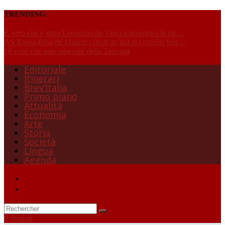
TRENDING:
È vero che è stato Leonardo da Vinci a inventare la bic...
AS Roma-Réal de Madrid : droit au but et contrôle très ...
10 cose che non sapevate della Toscana
Editoriale
Itinerari
Brev’Italia
Primo piano
Attualità
Economia
Arte
Storia
Società
Lingua
Agenda
0 produit