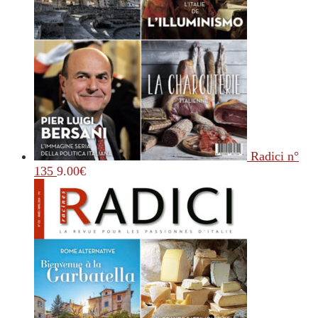
Radici n°
135
9.00
€