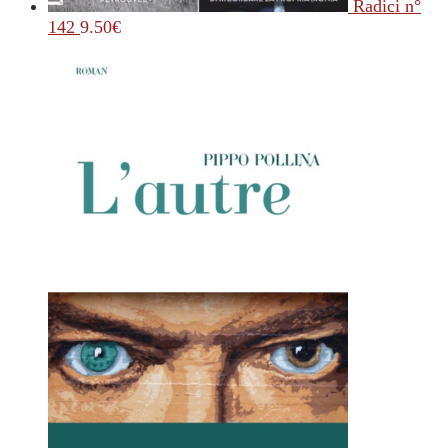
Radici n°
142
9.50
€