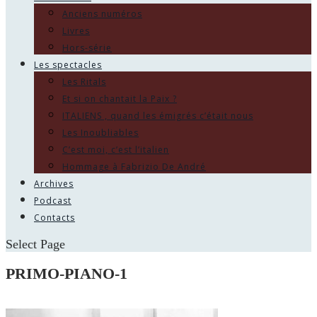
Anciens numéros
Livres
Hors-série
Les spectacles
Les Ritals
Et si on chantait la Paix ?
ITALIENS , quand les émigrés c’était nous
Les Inoubliables
C’est moi, c’est l’italien
Hommage à Fabrizio De André
Archives
Podcast
Contacts
Select Page
PRIMO-PIANO-1