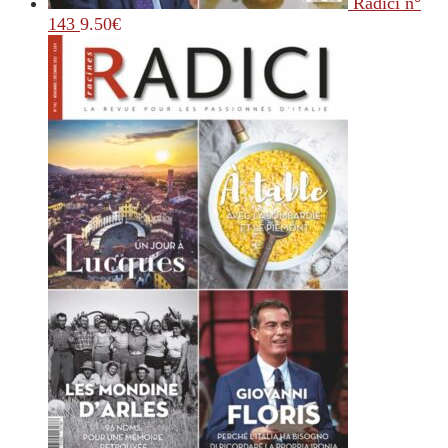
Radici n°
143
9.50
€