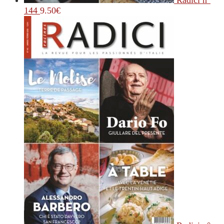
Radici n°
144
9.50
€