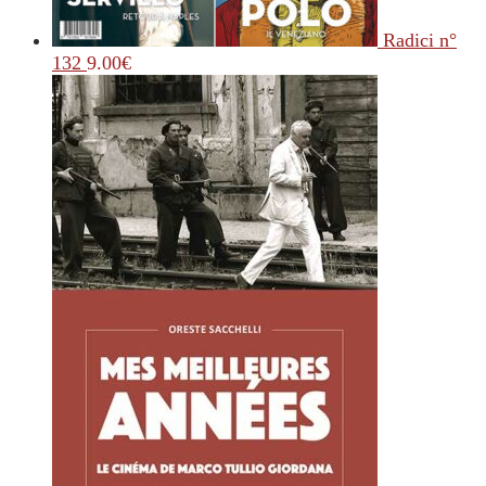
Radici n°
132
9.00
€