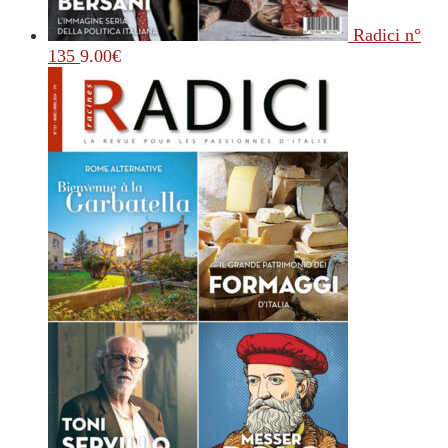
Radici n°
135
9.00
€