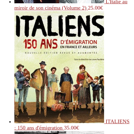
L'Italie au
miroir de son cinéma (Volume 2)
25.00
€
ITALIENS
: 150 ans d'émigration
35.00
€