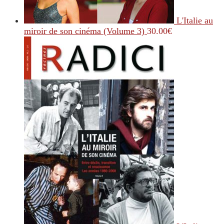
L'Italie au
miroir de son cinéma (Volume 3)
30.00
€