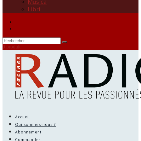
Musica
Libri
0 produit
Accueil
Qui sommes-nous ?
Abonnement
Commander