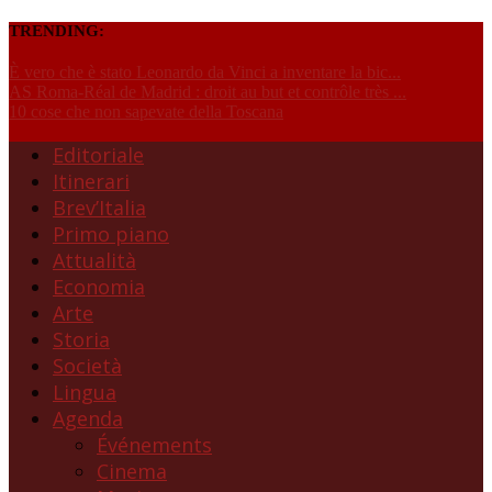
TRENDING:
È vero che è stato Leonardo da Vinci a inventare la bic...
AS Roma-Réal de Madrid : droit au but et contrôle très ...
10 cose che non sapevate della Toscana
Editoriale
Itinerari
Brev’Italia
Primo piano
Attualità
Economia
Arte
Storia
Società
Lingua
Agenda
Événements
Cinema