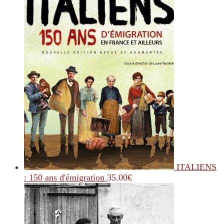
ITALIENS
: 150 ans d'émigration
35.00
€