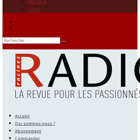
Musica
Libri
0 produit
Accueil
Qui sommes-nous ?
Abonnement
Commander