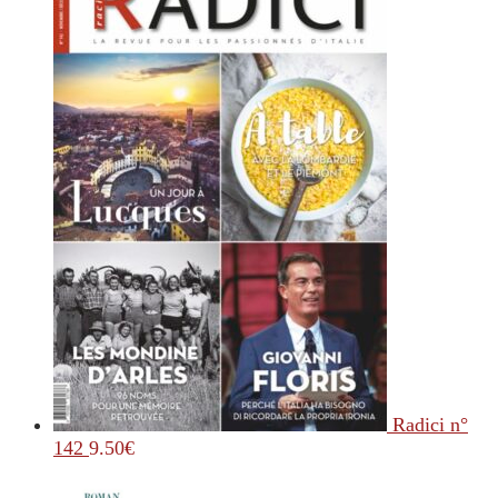
Radici n°
142
9.50
€