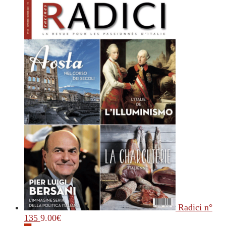
Radici n°
135
9.00
€