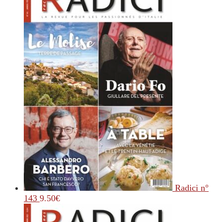
Radici n°
143
9.50
€