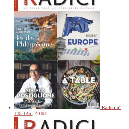
Radici n°
145-146
14.00
€