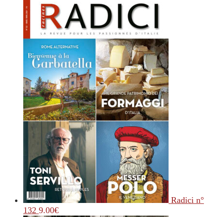
Radici n°
132
9.00
€