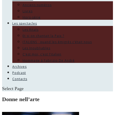
Anciens numéros
Livres
Hors-série
Les spectacles
Les Ritals
Et si on chantait la Paix ?
ITALIENS , quand les émigrés c’était nous
Les Inoubliables
C’est moi, c’est l’italien
Hommage à Fabrizio De André
Archives
Podcast
Contacts
Select Page
Donne nell’arte