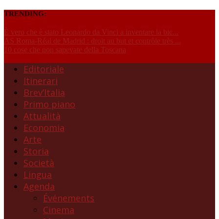
TRENDING:
È vero che è stato Leonardo da Vinci a inventare la bic...
AS Roma-Réal de Madrid : droit au but et contrôle très ...
10 cose che non sapevate della Toscana
Editoriale
Itinerari
Brev’Italia
Primo piano
Attualità
Economia
Arte
Storia
Società
Lingua
Agenda
Événements
Cinema