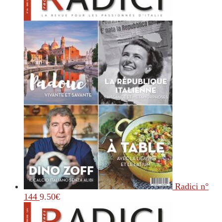
Radici n°
144
9.50
€